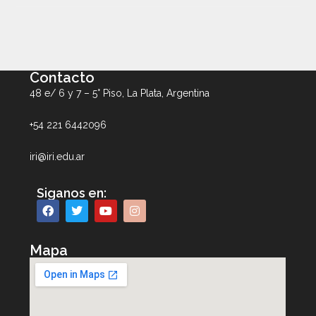
Contacto
48 e/ 6 y 7 – 5° Piso, La Plata, Argentina
+54 221 6442096
iri@iri.edu.ar
Siganos en:
Mapa