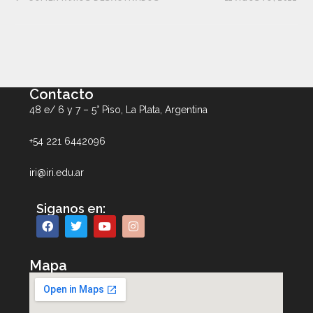
Contacto
48 e/ 6 y 7 – 5° Piso, La Plata, Argentina
+54 221 6442096
iri@iri.edu.ar
Siganos en:
Mapa