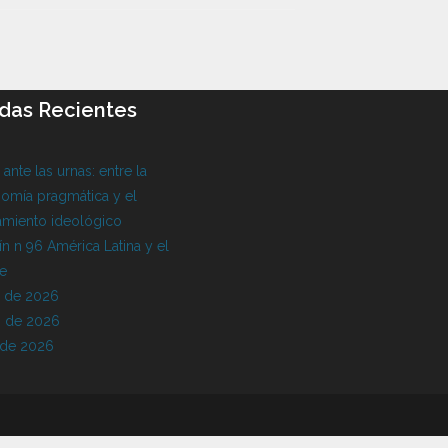
das Recientes
l ante las urnas: entre la
omía pragmática y el
amiento ideológico
ín n 96 América Latina y el
be
o de 2026
 de 2026
 de 2026