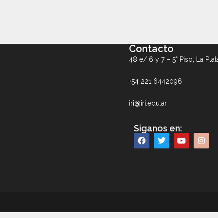
Contacto
48 e/ 6 y 7 – 5° Piso, La Plat
+54 221 6442096
iri@iri.edu.ar
Siganos en: