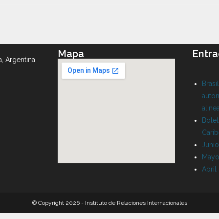
Mapa
Entra
a, Argentina
Brasi
auton
aline
Bolet
Cari
Juni
Mayo
Abril
© Copyright 2026 - Instituto de Relaciones Internacionales