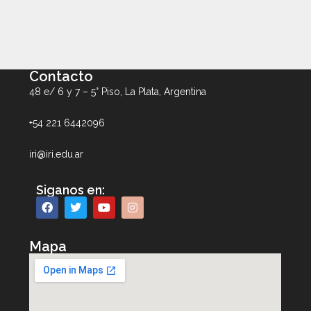
Contacto
48 e/ 6 y 7 – 5° Piso, La Plata, Argentina
+54 221 6442096
iri@iri.edu.ar
Siganos en:
Mapa