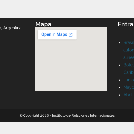
Mapa
Entra
a, Argentina
Brasi
auton
aline
Bolet
Cari
Juni
Mayo
Abril
© Copyright 2026 - Instituto de Relaciones Internacionales