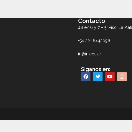
Contacto
48 e/ 6 y 7 – 5° Piso, La Plat
+54 221 6442096
iri@iri.edu.ar
Siganos en: