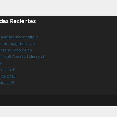
das Recientes
l ante las urnas: entre la
omía pragmática y el
amiento ideológico
ín n 96 América Latina y el
be
o de 2026
 de 2026
 de 2026