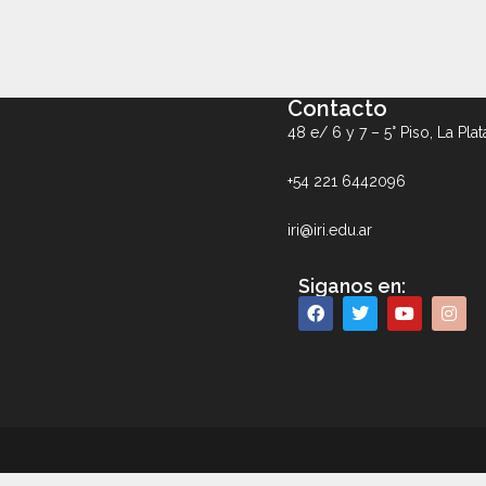
Contacto
48 e/ 6 y 7 – 5° Piso, La Plat
+54 221 6442096
iri@iri.edu.ar
Siganos en: