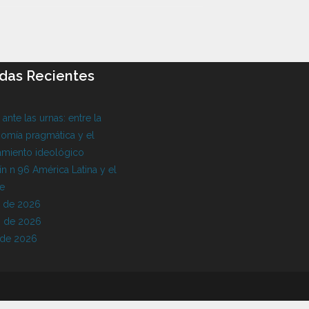
das Recientes
l ante las urnas: entre la
omía pragmática y el
amiento ideológico
ín n 96 América Latina y el
be
o de 2026
 de 2026
 de 2026