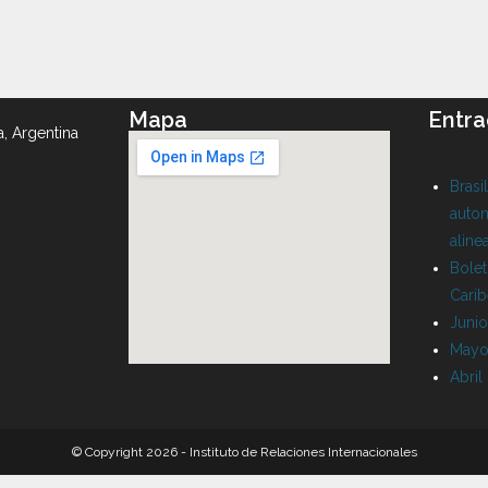
Mapa
Entra
a, Argentina
Brasi
auton
aline
Bolet
Cari
Juni
Mayo
Abril
© Copyright 2026 - Instituto de Relaciones Internacionales