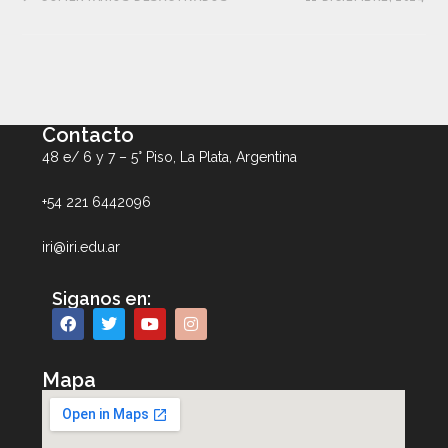
Contacto
48 e/ 6 y 7 – 5° Piso, La Plata, Argentina
+54 221 6442096
iri@iri.edu.ar
Siganos en:
Mapa