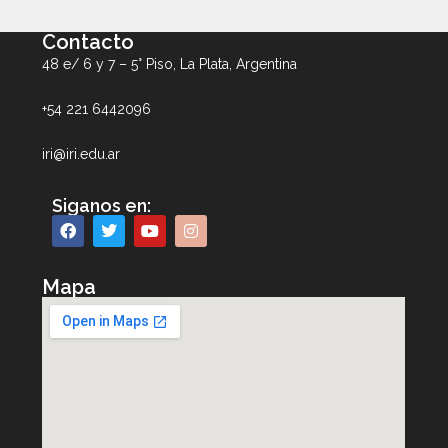
Contacto
48 e/ 6 y 7 – 5° Piso, La Plata, Argentina
+54 221 6442096
iri@iri.edu.ar
Siganos en:
Mapa