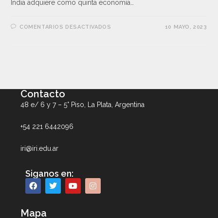
India adquiere como quinta economía…
COMENTARIOS DESACTIVADOS
10 MAYO, 2023
Contacto
48 e/ 6 y 7 – 5° Piso, La Plata, Argentina
+54 221 6442096
iri@iri.edu.ar
Siganos en:
Mapa