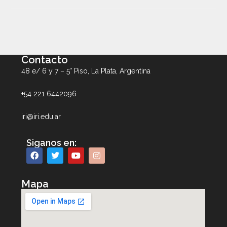
Contacto
48 e/ 6 y 7 – 5° Piso, La Plata, Argentina
+54 221 6442096
iri@iri.edu.ar
Siganos en:
Mapa