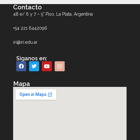
Contacto
48 e/ 6 y 7 – 5° Piso, La Plata, Argentina
+54 221 6442096
iri@iri.edu.ar
Siganos en:
Mapa