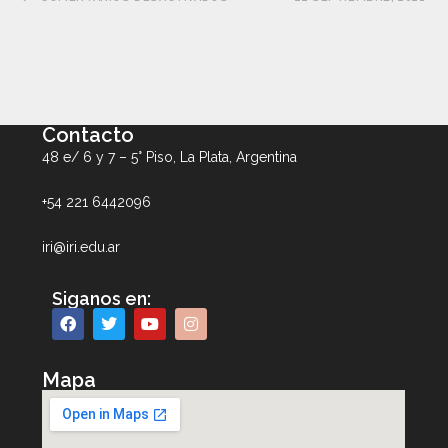
Contacto
48 e/ 6 y 7 – 5° Piso, La Plata, Argentina
+54 221 6442096
iri@iri.edu.ar
Siganos en:
Mapa