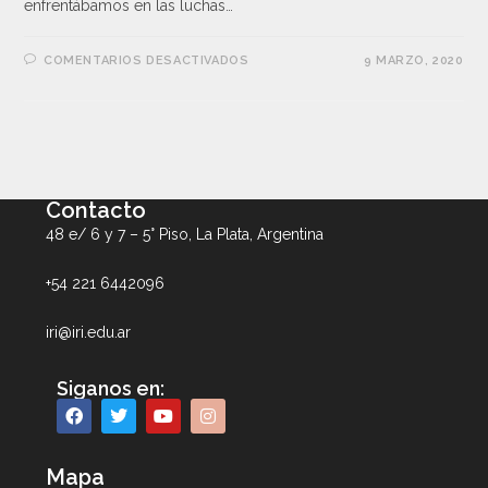
enfrentábamos en las luchas…
COMENTARIOS DESACTIVADOS
9 MARZO, 2020
Contacto
48 e/ 6 y 7 – 5° Piso, La Plata, Argentina
+54 221 6442096
iri@iri.edu.ar
Siganos en:
Mapa