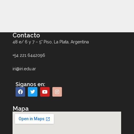
Contacto
48 e/ 6 y 7 – 5° Piso, La Plata, Argentina
+54 221 6442096
iri@iri.edu.ar
Siganos en:
Mapa