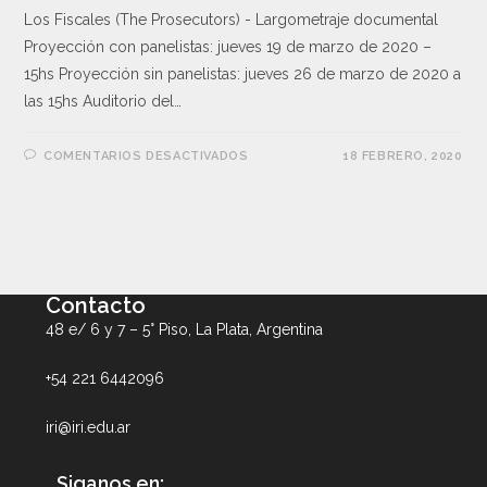
Los Fiscales (The Prosecutors) - Largometraje documental
Proyección con panelistas: jueves 19 de marzo de 2020 –
15hs Proyección sin panelistas: jueves 26 de marzo de 2020 a
las 15hs Auditorio del…
COMENTARIOS DESACTIVADOS
18 FEBRERO, 2020
Contacto
48 e/ 6 y 7 – 5° Piso, La Plata, Argentina
+54 221 6442096
iri@iri.edu.ar
Siganos en: