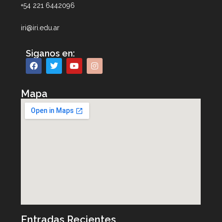
+54 221 6442096
iri@iri.edu.ar
Siganos en:
Mapa
Entradas Recientes