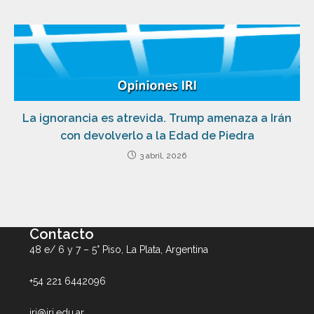
La ignorancia es atrevida. Trump amenaza a Irán
con devolverlo a la Edad de Piedra
3 abril, 2026
Contacto
48 e/ 6 y 7 – 5° Piso, La Plata, Argentina
+54 221 6442096
iri@iri.edu.ar