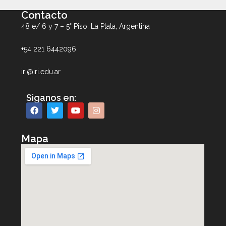
Contacto
48 e/ 6 y 7 – 5° Piso, La Plata, Argentina
+54 221 6442096
iri@iri.edu.ar
Siganos en:
Mapa