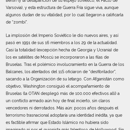
Berlín (y la desaparición de su espejo soviético, el Pacto de
Varsovia), y esta estructura de Guerra Fría sigue viva, aunque
algunos dudan de su vitalidad, por lo cual llegaron a calificarla
de “zombi”.
La implosión del Imperio Soviético le dio nuevos aires, y así
pasó en 1991 de sus 16 miembros a los 29 de la actualidad.
Casi la totalidad (excepción hecha de Georgia y Ucrania) de
los ex satélites de Moscú se incorporaron a las filas de
Bruselas. Tras el polémico involucramiento en la Guerra de los
Balcanes, los atentados del 11S oficiaron de “desfibrilador”,
sacando a la Organización de su letargo. Con Afganistán como
objetivo, Washington consiguió el acompañamiento de
Bruselas (la OTAN desplegó más de 100.000 efectivos allí) a
un conflicto armado aún hoy de final incierto, sin claros
vencedores ni derrotados. Más aún: pocos años después el
terrorismo trasnacional adoptaría una identidad inédita, ya que
es factible afirmar que Estado Islámico no hubiera sido
imaginado ni por el guionista más talentoso de Hollywood. Sin