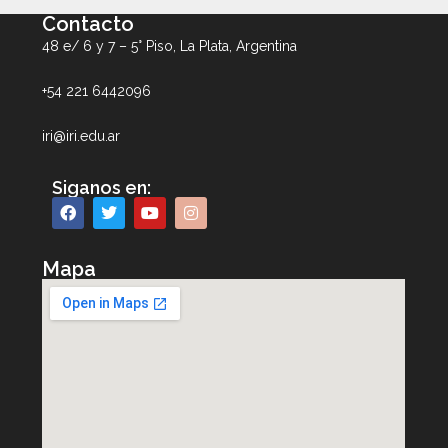
Contacto
48 e/ 6 y 7 – 5° Piso, La Plata, Argentina
+54 221 6442096
iri@iri.edu.ar
Siganos en:
Mapa