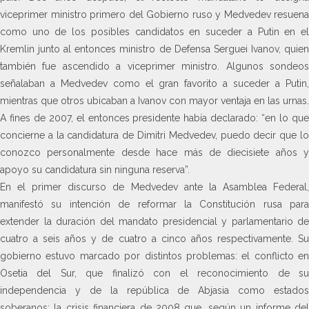
viceprimer ministro primero del Gobierno ruso y Medvedev resuena
como uno de los posibles candidatos en suceder a Putin en el
Kremlin junto al entonces ministro de Defensa Serguei Ivanov, quien
también fue ascendido a viceprimer ministro. Algunos sondeos
señalaban a Medvedev como el gran favorito a suceder a Putin,
mientras que otros ubicaban a Ivanov con mayor ventaja en las urnas.
A fines de 2007, el entonces presidente había declarado: “en lo que
concierne a la candidatura de Dimitri Medvedev, puedo decir que lo
conozco personalmente desde hace más de diecisiete años y
apoyo su candidatura sin ninguna reserva”.
En el primer discurso de Medvedev ante la Asamblea Federal,
manifestó su intención de reformar la Constitución rusa para
extender la duración del mandato presidencial y parlamentario de
cuatro a seis años y de cuatro a cinco años respectivamente. Su
gobierno estuvo marcado por distintos problemas: el conflicto en
Osetia del Sur, que finalizó con el reconocimiento de su
independencia y de la república de Abjasia como estados
soberanos; la crisis financiera de 2008 que, según un informe del