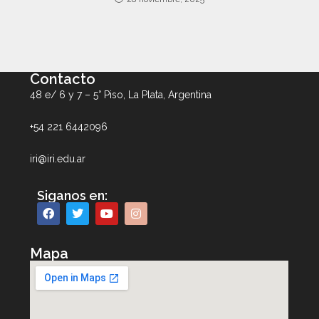
Contacto
48 e/ 6 y 7 – 5° Piso, La Plata, Argentina
+54 221 6442096
iri@iri.edu.ar
Siganos en:
Mapa