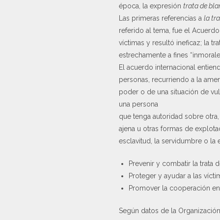
época, la expresión
trata de bl
Las primeras referencias a
la tr
referido al tema, fue el Acuerd
víctimas y resultó ineficaz; la 
estrechamente a fines “inmorales
El acuerdo internacional entiend
personas, recurriendo a la amena
poder o de una situación de vu
una persona
que tenga autoridad sobre otra,
ajena u otras formas de explotac
esclavitud, la servidumbre o la 
Prevenir y combatir la trata 
Proteger y ayudar a las víc
Promover la cooperación entr
Según datos de la Organización 