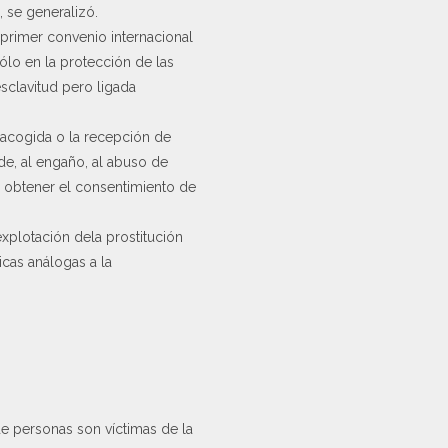
 se generalizó.
primer convenio internacional
ólo en la protección de las
esclavitud pero ligada
a acogida o la recepción de
ude, al engaño, al abuso de
a obtener el consentimiento de
explotación dela prostitución
icas análogas a la
de personas son víctimas de la