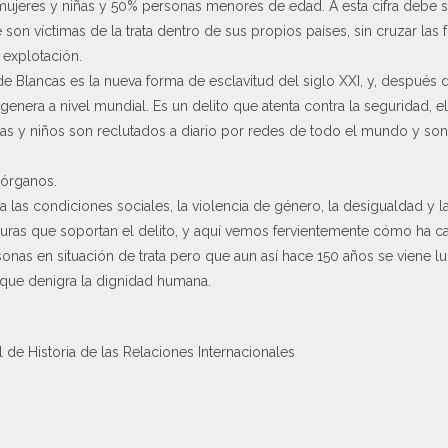
n mujeres y niñas y 50% personas menores de edad. A esta cifra deb
on víctimas de la trata dentro de sus propios países, sin cruzar las f
 explotación.
de Blancas es la nueva forma de esclavitud del siglo XXI, y, después d
genera a nivel mundial. Es un delito que atenta contra la seguridad, e
s y niños son reclutados a diario por redes de todo el mundo y son
 órganos.
a las condiciones sociales, la violencia de género, la desigualdad y 
turas que soportan el delito, y aquí vemos fervientemente cómo ha cam
nas en situación de trata pero que aun así hace 150 años se viene l
n que denigra la dignidad humana.
de Historia de las Relaciones Internacionales