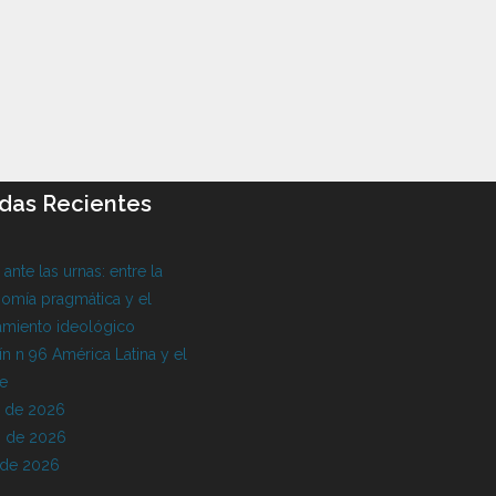
das Recientes
l ante las urnas: entre la
omía pragmática y el
amiento ideológico
ín n 96 América Latina y el
be
o de 2026
 de 2026
 de 2026