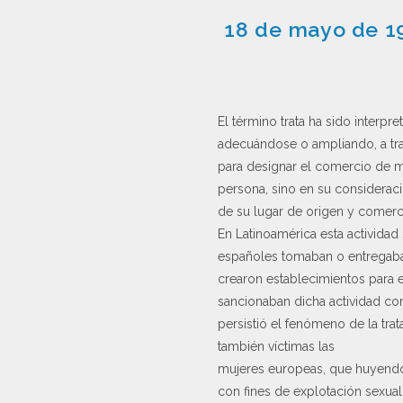
18 de mayo de 19
El término trata ha sido interp
adecuándose o ampliando, a tr
para designar el comercio de mu
persona, sino en su considerac
de su lugar de origen y comer
En Latinoamérica esta actividad
españoles tomaban o entregaban
crearon establecimientos para e
sancionaban dicha actividad con
persistió el fenómeno de la tr
también víctimas las
mujeres europeas, que huyendo d
con fines de explotación sexual