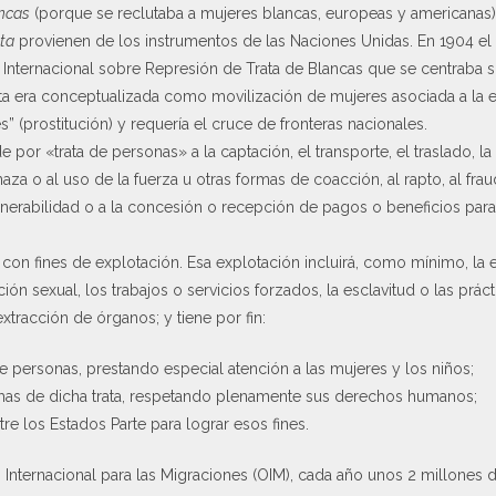
ancas
(porque se reclutaba a mujeres blancas, europeas y americanas),
ata
provienen de los instrumentos de las Naciones Unidas. En 1904 el 
o Internacional sobre Represión de Trata de Blancas que se centraba s
trata era conceptualizada como movilización de mujeres asociada a la 
” (prostitución) y requería el cruce de fronteras nacionales.
e por «trata de personas» a la captación, el transporte, el traslado, l
za o al uso de la fuerza u otras formas de coacción, al rapto, al fra
lnerabilidad o a la concesión o recepción de pagos o beneficios par
 con fines de explotación. Esa explotación incluirá, como mínimo, la 
ión sexual, los trabajos o servicios forzados, la esclavitud o las práct
extracción de órganos; y tiene por fin:
de personas, prestando especial atención a las mujeres y los niños;
timas de dicha trata, respetando plenamente sus derechos humanos;
e los Estados Parte para lograr esos fines.
Internacional para las Migraciones (OIM), cada año unos 2 millones 