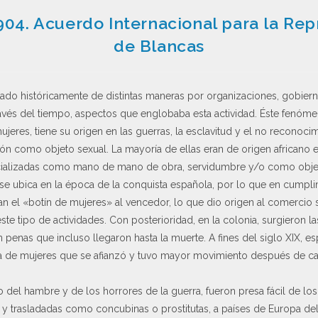
04. Acuerdo Internacional para la Repr
de Blancas
retado históricamente de distintas maneras por organizaciones, gobier
avés del tiempo, aspectos que englobaba esta actividad. Éste fenó
jeres, tiene su origen en las guerras, la esclavitud y el no reconoc
ión como objeto sexual. La mayoría de ellas eran de origen africano 
cializadas como mano de mano de obra, servidumbre y/o como objet
 se ubica en la época de la conquista española, por lo que en cumplim
 el «botín de mujeres» al vencedor, lo que dio origen al comercio s
ste tipo de actividades. Con posterioridad, en la colonia, surgieron 
 penas que incluso llegaron hasta la muerte. A fines del siglo XIX, es
ata de mujeres que se afianzó y tuvo mayor movimiento después de c
el hambre y de los horrores de la guerra, fueron presa fácil de los t
 y trasladadas como concubinas o prostitutas, a países de Europa del 