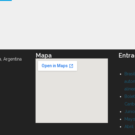
Mapa
Entra
a, Argentina
Brasi
auton
aline
Bolet
Cari
Juni
Mayo
Abril