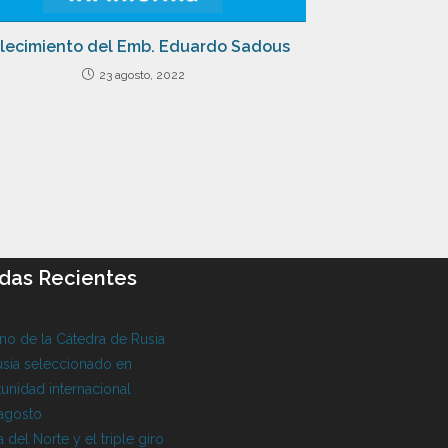
llecimiento del Emb. Eduardo Sadous
23 agosto, 2022
das Recientes
o de la Cátedra de Rusia
sia seleccionado en
unidad internacional
 agosto
 del Norte y el triple giro