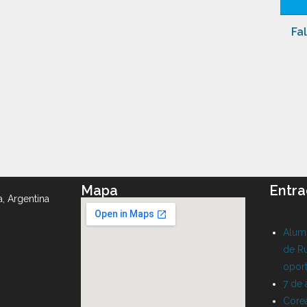
Fa
Mapa
Entra
a, Argentina
Alumn
de Ru
oport
7 de
Corea