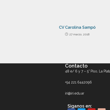
CV Carolina Sampó
27 marzo, 2018
Contacto
48 e/ 6 y 7 – 5° Piso, La Plat
+54 221 6442096
iri@iri.edu.ar
Siganos en: