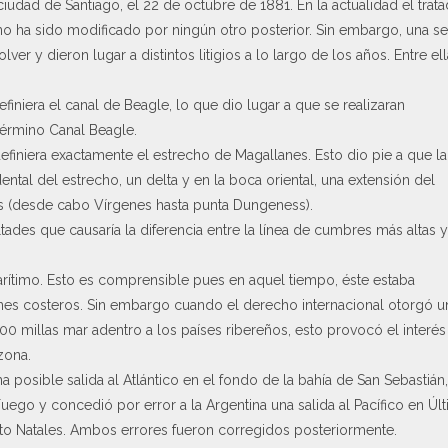
a ciudad de Santiago, el 22 de octubre de 1881. En la actualidad el trat
no ha sido modificado por ningún otro posterior. Sin embargo, una se
er y dieron lugar a distintos litigios a lo largo de los años. Entre ell
iniera el canal de Beagle, lo que dio lugar a que se realizaran
 término Canal Beagle.
finiera exactamente el estrecho de Magallanes. Esto dio pie a que la
ental del estrecho, un delta y en la boca oriental, una extensión del
as (desde cabo Vírgenes hasta punta Dungeness).
tades que causaría la diferencia entre la línea de cumbres más altas y
 marítimo. Esto es comprensible pues en aquel tiempo, éste estaba
ones costeros. Sin embargo cuando el derecho internacional otorgó u
0 millas mar adentro a los países ribereños, esto provocó el interés
zona.
a posible salida al Atlántico en el fondo de la bahía de San Sebastián,
Fuego y concedió por error a la Argentina una salida al Pacífico en Úl
rto Natales. Ambos errores fueron corregidos posteriormente.