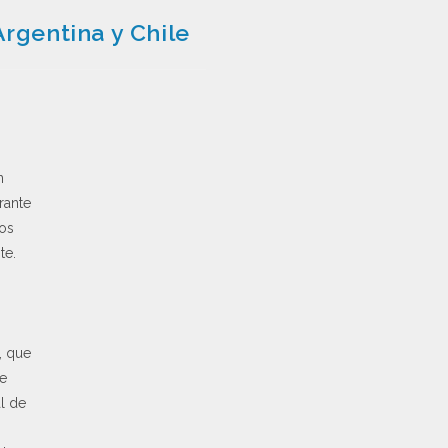
Argentina y Chile
n
rante
dos
te.
, que
de
l de