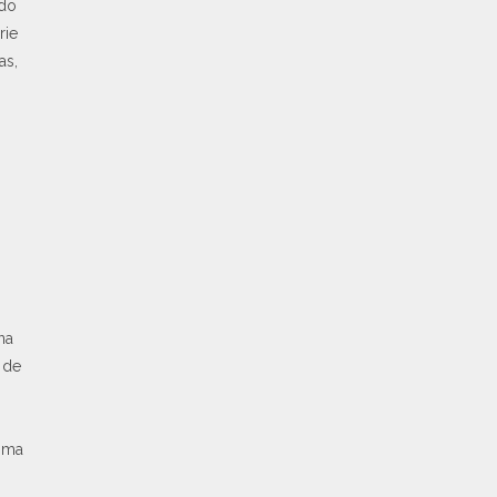
ado
rie
as,
na
 de
tima