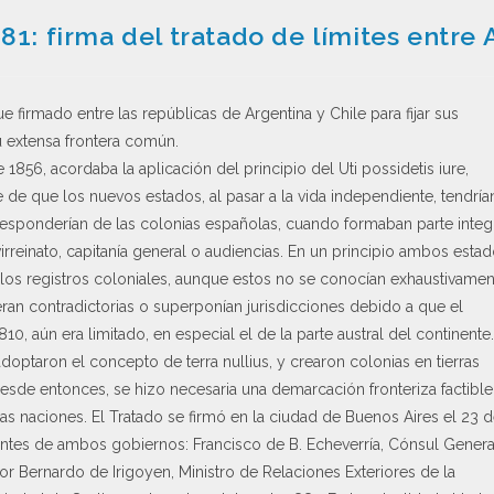
881: firma del tratado de límites entre 
ue firmado entre las repúblicas de Argentina y Chile para fijar sus
su extensa frontera común.
e 1856, acordaba la aplicación del principio del Uti possidetis iure,
 de que los nuevos estados, al pasar a la vida independiente, tendría
responderían de las colonias españolas, cuando formaban parte integ
rreinato, capitanía general o audiencias. En un principio ambos esta
 los registros coloniales, aunque estos no se conocían exhaustivamen
an contradictorias o superponían jurisdicciones debido a que el
10, aún era limitado, en especial el de la parte austral del continente.
optaron el concepto de terra nullius, y crearon colonias en tierras
esde entonces, se hizo necesaria una demarcación fronteriza factible
bas naciones. El Tratado se firmó en la ciudad de Buenos Aires el 23 
tantes de ambos gobiernos: Francisco de B. Echeverría, Cónsul Genera
or Bernardo de Irigoyen, Ministro de Relaciones Exteriores de la