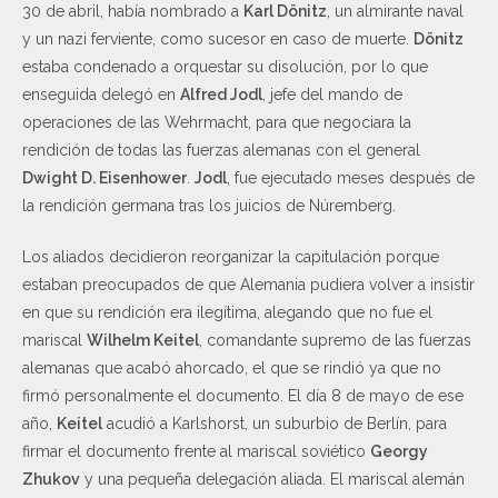
30 de abril, había nombrado a
Karl Dönitz
, un almirante naval
y un nazi ferviente, como sucesor en caso de muerte.
Dönitz
estaba condenado a orquestar su disolución, por lo que
enseguida delegó en
Alfred Jodl
, jefe del mando de
operaciones de las Wehrmacht, para que negociara la
rendición de todas las fuerzas alemanas con el general
Dwight D. Eisenhower
.
Jodl
, fue ejecutado meses después de
la rendición germana tras los juicios de Núremberg.
Los aliados decidieron reorganizar la capitulación porque
estaban preocupados de que Alemania pudiera volver a insistir
en que su rendición era ilegítima, alegando que no fue el
mariscal
Wilhelm Keitel
, comandante supremo de las fuerzas
alemanas que acabó ahorcado, el que se rindió ya que no
firmó personalmente el documento. El día 8 de mayo de ese
año,
Keitel
acudió a Karlshorst, un suburbio de Berlín, para
firmar el documento frente al mariscal soviético
Georgy
Zhukov
y una pequeña delegación aliada. El mariscal alemán