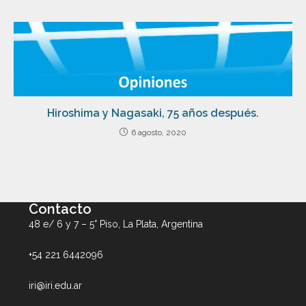
Hiroshima y Nagasaki, 75 años después.
6 agosto, 2020
Contacto
48 e/ 6 y 7 – 5° Piso, La Plata, Argentina
+54 221 6442096
iri@iri.edu.ar