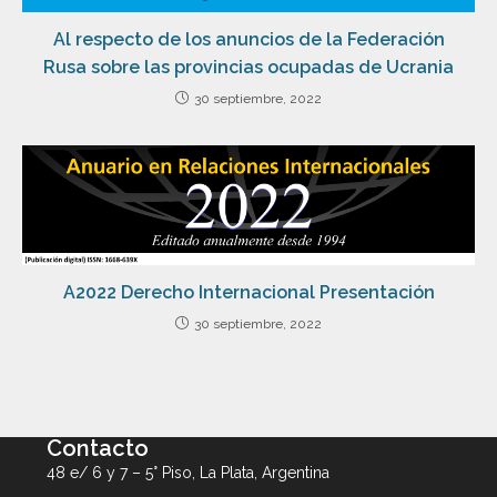
Al respecto de los anuncios de la Federación
Rusa sobre las provincias ocupadas de Ucrania
30 septiembre, 2022
A2022 Derecho Internacional Presentación
30 septiembre, 2022
Contacto
48 e/ 6 y 7 – 5° Piso, La Plata, Argentina