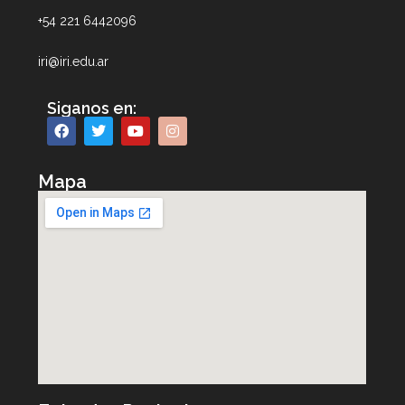
+54 221 6442096
iri@iri.edu.ar
Siganos en:
Mapa