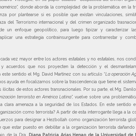
oamérica”,
donde aborda la complejidad de la problemática en la trip
nza por plantearse si es posible que existan vinculaciones, simili
a del Terrorismo internacional y del crimen organizado trasnaciona
de un enfoque geopolítico, para luego tipizar y caracterizar l
plicar una estrategia contrainsurgente para contrarrestar y comb
cada vez mayor entre los actores estatales y no estatales, nos con
y acuerdos que nos proyecten la detección y el desmantelam
En este sentido el Mg. David Martínez con su artículo “
La operación Ag
nos ayuda en focalizarnos sobre la trascendencia que tiene el sistem
ilícitas de estos actores transnacionales. Por su parte, el Mg. Dani
ización terrorista en América Latina”,
vuelve sobre una problemática
a clara amenaza a la seguridad de los Estados. En este sentido e
rganización como terrorista? A partir de esta interrogante llega a la
erzos para designar a Hezbollah como organización terrorista glob
e que estar puesto en debilitar a la organización terrorista dañando
bajo de la Dra.
Diana Patricia Arias Henao de la Universidad d