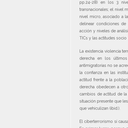
pp.24-28) en los 3 niv
transnacionales; el nivel
nivel micro, asociado a l
delinear condiciones de
acción y niveles de análi
TICs y las actitudes socio
La existencia violencia te
derecha en los últimos 
antimigratorias no se acrec
la confianza en las insti
actitud frente a la pobla
derecha obedecen a otros
cambios de actitud de la
situación presente que le
que vehiculizan (ibid.).
El ciberterrorismo sí cau