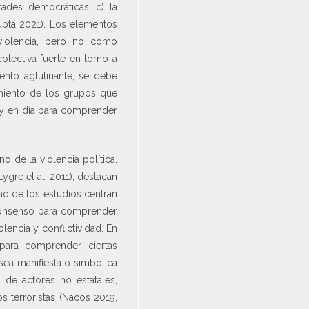
tades democráticas; c) la
Gupta 2021). Los elementos
 violencia, pero no como
olectiva fuerte en torno a
mento aglutinante, se debe
imiento de los grupos que
hoy en día para comprender
o de la violencia política.
re et al, 2011), destacan
ho de los estudios centran
o consenso para comprender
lencia y conflictividad. En
para comprender ciertas
 sea manifiesta o simbólica
n de actores no estatales,
s terroristas (Nacos 2019,