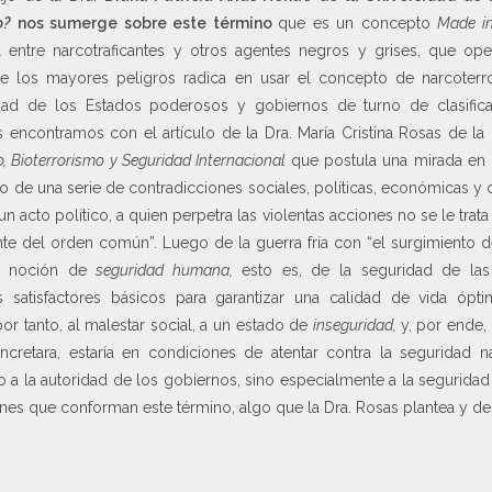
o?
nos sumerge sobre este término
que es un concepto
Made in
 entre narcotraficantes y otros agentes negros y grises, que oper
 los mayores peligros radica en usar el concepto de narcoter
idad de los Estados poderosos y gobiernos de turno de clasif
os encontramos con el artículo de la Dra. María Cristina Rosas de 
o, Bioterrorismo y Seguridad Internacional
que postula una mirada en 
to de una serie de contradicciones sociales, políticas, económicas y 
n acto político, a quien perpetra las violentas acciones no se le trat
te del orden común”. Luego de la guerra fría con “el surgimiento
la noción de
seguridad humana,
esto es, de la seguridad de la
s satisfactores básicos para garantizar una calidad de vida ópt
 por tanto, al malestar social, a un estado de
inseguridad,
y, por ende,
retara, estaría en condiciones de atentar contra la seguridad nac
lo a la autoridad de los gobiernos, sino especialmente a la segurida
nes que conforman este término, algo que la Dra. Rosas plantea y de