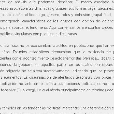
eles de análisis que podemos identificar. El macro asociado a
 mezzo asociado a las dinámicas grupales, sus formas organizaciones, 
a participación, el liderazgo, género, roles y cohesión grupal (ibid.
 emergencia, características de los grupos con opción de viole
sis para abordar el fenómeno. Aquí comenzamos a encontrar cruces 
 políticas vinculadas con posturas radicalizadas.
rrorista física no parece cambiar la actitud en poblaciones que han e
años. Estudios estadísticos demuestran que la existencia de 
ientan con el acontecimiento de actos terroristas (Peri et alli, 2023), p
tuciones de gobierno en aquellos países en los cuales se realizaron
ción migrante no se altera sustantivamente, indicando que los proce
 elementos. La diseminación de atentados terroristas con pocas v
 población no tanto en relación a sus opciones políticas, como a u
s toca vivir (Guo 2023). Lo cual afecta principalmente en términos ec
sa cambios en las tendencias políticas, marcando una diferencia con e