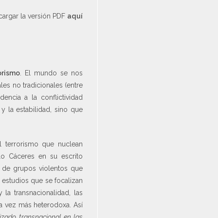
argar la versión PDF
aquí
orismo
. El mundo se nos
es no tradicionales (entre
encia a la conflictividad
 y la estabilidad, sino que
l terrorismo que nuclean
o Cáceres en su escrito
n de grupos violentos que
y estudios que se focalizan
la transnacionalidad, las
a vez más heterodoxa. Así
izado transnacional en las