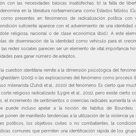
ón con las necesidades básicas insatisfechas; b) la falta de liber
 denomina en la literatura norteamericana como Estados fallidos (
n como presentes en fenómenos de radicalización política con
condición suficiente aparece con el advenimiento de una identidad c
dole religiosa, nacional o de clase económica (ibid.). A este ele
 olas de diseminación de la identidad como vehículo para el crec
llí las redes sociales parecen ser un elemento de vital importancia 
ntidades para ganar número de adeptos.
a cuestión identitaria remite a la dimensión psicológica del fenómen
ghaddam (2005) o las explicaciones del fenómeno como proceso (Lyg
uso milenarista (Zuhdi et al., 2020) del fenómeno. Es cierto que muc
 corte religioso radicalizado (Lygre et al., 2011), pero existe ciert
, el incremento de sentimientos o creencias radicales aumenta la vio
 se puede incluso apelar a la noción de habitus de Bourdieu 
ue ponen de manifiesto tendencias a la utilización de la violencia ya
es políticos, los objetivos civiles o no combatientes, la condició
ísticas comunes que permiten una identificación rápida de los grupo