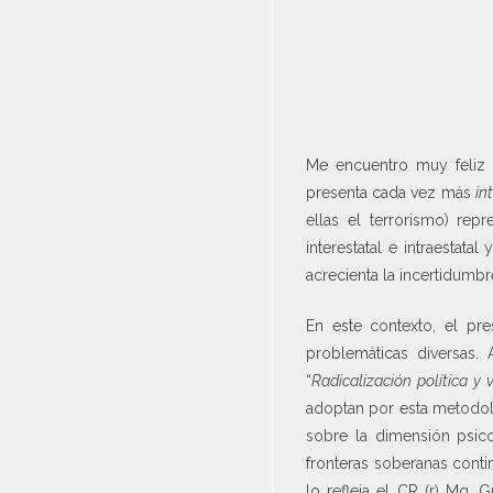
Me encuentro muy feliz 
presenta cada vez más
in
ellas el terrorismo) rep
interestatal e intraestata
acrecienta la incertidumbr
En este contexto, el pr
problemáticas diversas
“
Radicalización política y 
adoptan por esta metodo
sobre la dimensión psico
fronteras soberanas cont
lo refleja el CR (r) Mg. 