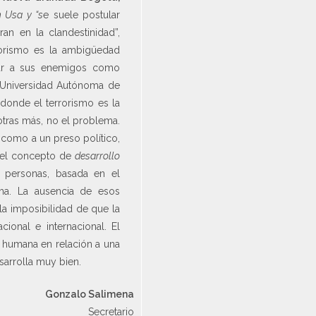
 Usa y “s
e suele postular
an en la clandestinidad”,
rorismo es la ambigüedad
icar a sus enemigos como
la Universidad Autónoma de
donde el terrorismo es la
otras más, no el problema.
a como a un preso político,
 del concepto de
desarrollo
s personas, basada en el
ima. La ausencia de esos
 la imposibilidad de que la
ional e internacional. El
d humana en relación a una
sarrolla muy bien.
Gonzalo Salimena
Secretario