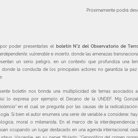
Próximamente podrá desc
por poder presentarles el
boletín N°2 del Observatorio de Terr
terdependiente
,
vulnerable
e
incierto
, donde las amenazas transnacional
resentan un serio peligro, en un contexto que profundiza una tend
l y donde la conducta de los principales actores no garantiza la paz
e.
esente boletín nos brinda una multiplicidad de temas asociados a
. Así lo expresa por ejemplo el Decano de la UNDEF, Mg Gonzal
violencia”
en el cual se pregunta por las causas de la radicalizació
logía
.
Si bien el autor enumera una serie de variable a considerar, ha
lógica, moral o milenarista. En el marco de la interdependencia y 
inúan ocupando un lugar destacado en una agenda internacional cad
Gustavo Visceglie, en su paper titulado “
Geopolítica del crimen organ