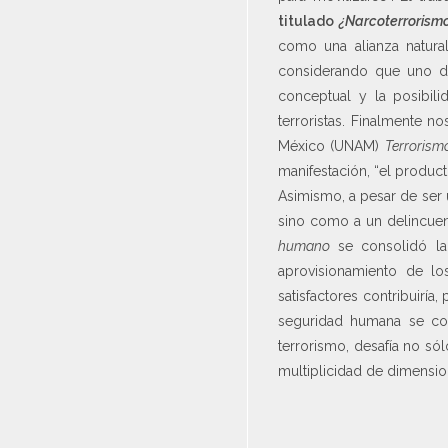
titulado
¿Narcoterrorism
como una alianza natural
considerando que uno de
conceptual y la posibil
terroristas. Finalmente n
México (UNAM)
Terrorism
manifestación, “el produc
Asimismo, a pesar de ser u
sino como a un delincuen
humano
se consolidó 
aprovisionamiento de lo
satisfactores contribuiría,
seguridad humana se conc
terrorismo, desafía no só
multiplicidad de dimensio