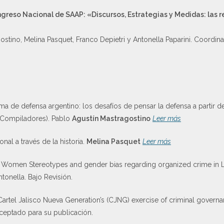
greso Nacional de SAAP: «Discursos, Estrategias y Medidas: las r
ostino, Melina Pasquet, Franco Depietri y Antonella Paparini. Coordin
ma de defensa argentino: los desafíos de pensar la defensa a partir de
(Compiladores). Pablo
Agustín Mastragostino
Leer más
nal a través de la historia.
Melina Pasquet
Leer más
 Women Stereotypes and gender bias regarding organized crime in L
tonella. Bajo Revisión.
Cartel Jalisco Nueva Generation’s (CJNG) exercise of criminal govern
ceptado para su publicación.