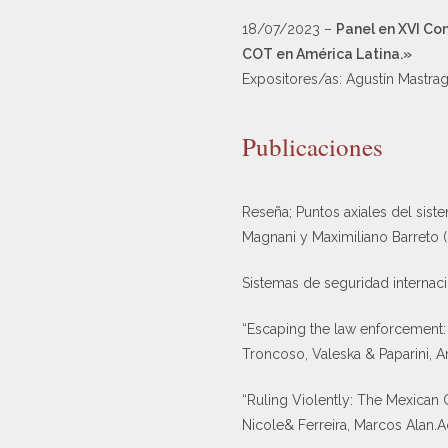
18/07/2023 –
Panel en XVI Con
COT en América Latina.»
Expositores/as: Agustín Mastrag
Publicaciones
Reseña; Puntos axiales del siste
Magnani y Maximiliano Barreto 
Sistemas de seguridad internacio
“Escaping the law enforcement:
Troncoso, Valeska & Paparini, An
“Ruling Violently: The Mexican 
Nicole& Ferreira, Marcos Alan.A