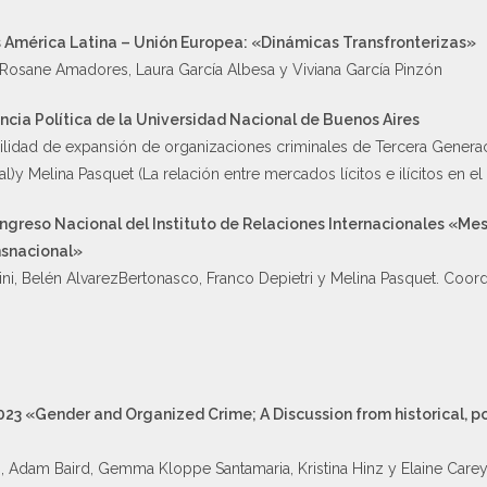
s América Latina – Unión Europea: «Dinámicas Transfronterizas»
 Rosane Amadores, Laura García Albesa y Viviana García Pinzón
ncia Política de la Universidad Nacional de Buenos Aires
ilidad de expansión de organizaciones criminales de Tercera Generaci
)y Melina Pasquet (La relación entre mercados lícitos e ilícitos en 
ongreso Nacional del Instituto de Relaciones Internacionales «Me
nsnacional»
ini, Belén AlvarezBertonasco, Franco Depietri y Melina Pasquet. Coo
023 «Gender and Organized Crime; A Discussion from historical, p
, Adam Baird, Gemma Kloppe Santamaria, Kristina Hinz y Elaine Care