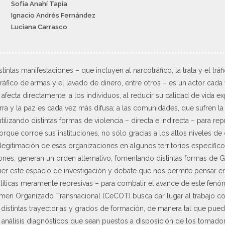
Sofía Anahí Tapia
Ignacio Andrés Fernández
Luciana Carrasco
tintas manifestaciones – que incluyen al narcotráfico, la trata y el trá
 tráfico de armas y el lavado de dinero, entre otros – es un actor cad
 afecta directamente: a los individuos, al reducir su calidad de vida
rra y la paz es cada vez más difusa; a las comunidades, que sufren la
tilizando distintas formas de violencia – directa e indirecta – para re
orque corroe sus instituciones, no sólo gracias a los altos niveles de 
legitimación de esas organizaciones en algunos territorios específic
ones, generan un orden alternativo, fomentando distintas formas de 
ner este espacio de investigación y debate que nos permite pensar en e
olíticas meramente represivas – para combatir el avance de este fenó
imen Organizado Transnacional (CeCOT) busca dar lugar al trabajo co
 distintas trayectorias y grados de formación, de manera tal que pued
análisis diagnósticos que sean puestos a disposición de los tomador