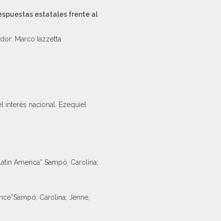
espuestas estatales frente al
ador: Marco Iazzetta
l interés nacional. Ezequiel
atin America” Sampó, Carolina;
ance”Sampó, Carolina; Jenne,