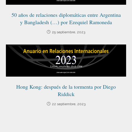
50 años de relaciones diplomáticas entre Argentina
y Bangladesh (…) por Ezequiel Ramoneda
25 septiembre, 2023
Hong Kong: después de la tormenta por Diego
Riddick
22 septiembre, 2023