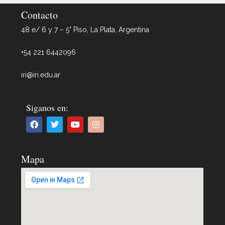
Contacto
48 e/ 6 y 7 – 5° Piso, La Plata, Argentina
+54 221 6442096
iri@iri.edu.ar
Siganos en:
Mapa