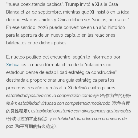
“nueva coexistencia pacífica”.
Trump
invitó a
Xi
a la Casa
Blanca el 24 de septiembre, mientras que
Xi
insistió en la idea
de que Estados Unidos y China deben ser “socios, no rivales”.
En ese sentido, 2026 puede convertirse en un año histórico
para la apertura de un nuevo capítulo en las relaciones
bilaterales entre dichos países.
El núcleo político del encuentro, según lo informado por
Xinhua
, es la nueva fórmula china de la “relación sino-
estadounidense de estabilidad estratégica constructiva”,
destinada a proporcionar una guía estratégica para los
próximos tres años y más allá.
Xi
definió cuatro pilares:
estabilidad positiva con la cooperación como eje
(合作为主的积极
稳定);
estabilidad virtuosa con competencia moderada
(竞争有度
的良性稳定);
estabilidad constante con divergencias gestionables
(分歧可控的常态稳定); y
estabilidad duradera con promesas de
paz
(和平可期的持久稳定).