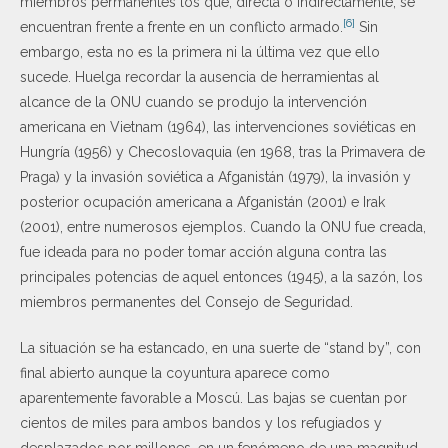
miembros permanentes los que, directa o indirectamente, se
[6]
encuentran frente a frente en un conflicto armado.
Sin
embargo, esta no es la primera ni la última vez que ello
sucede. Huelga recordar la ausencia de herramientas al
alcance de la ONU cuando se produjo la intervención
americana en Vietnam (1964), las intervenciones soviéticas en
Hungría (1956) y Checoslovaquia (en 1968, tras la Primavera de
Praga) y la invasión soviética a Afganistán (1979), la invasión y
posterior ocupación americana a Afganistán (2001) e Irak
(2001), entre numerosos ejemplos. Cuando la ONU fue creada,
fue ideada para no poder tomar acción alguna contra las
principales potencias de aquel entonces (1945), a la sazón, los
miembros permanentes del Consejo de Seguridad.
La situación se ha estancado, en una suerte de “stand by”, con
final abierto aunque la coyuntura aparece como
aparentemente favorable a Moscú. Las bajas se cuentan por
cientos de miles para ambos bandos y los refugiados y
desplazados por millones, en un fenómeno de una magnitud