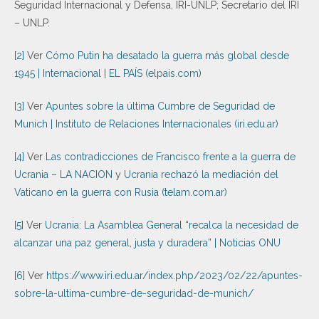
Seguridad Internacional y Defensa, IRI-UNLP; Secretario del IRI
– UNLP.
[2]
Ver
Cómo Putin ha desatado la guerra más global desde
1945 | Internacional | EL PAÍS (elpais.com)
[3]
Ver
Apuntes sobre la última Cumbre de Seguridad de
Munich | Instituto de Relaciones Internacionales (iri.edu.ar)
[4]
Ver
Las contradicciones de Francisco frente a la guerra de
Ucrania – LA NACION
y
Ucrania rechazó la mediación del
Vaticano en la guerra con Rusia (telam.com.ar)
[5]
Ver
Ucrania: La Asamblea General “recalca la necesidad de
alcanzar una paz general, justa y duradera” | Noticias ONU
[6]
Ver
https://www.iri.edu.ar/index.php/2023/02/22/apuntes-
sobre-la-ultima-cumbre-de-seguridad-de-munich/