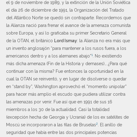
el 9 de noviembre de 1989, y la extinción de la Unión Soviética
el día 26 de diciembre de 1991, la Organización del Tratado
del Atlántico Norte se quedó sin contraparte. Recordemos que
la Alianza nació para frenar el avance de la amenaza comunista
sobre Europa, y así lo graficaba su primer Secretario General
de la OTAN, el británico
Lord Ismay
: la Alianza no era más que
un invento anglosajón “para mantener a los rusos fuera, a los
1
americanos dentro y a los alemanes abajo”
. No existiendo
más dicha amenaza (Fin de la Historia y demases)… ¿Para qué
continuar con la misma? Fue entonces la oportunidad en la
cual la OTAN se reinventó, y en lugar de disolverse o quedar
en “stand by”, Washington aprovechó el “momento unipolar”
para hacer más amplio el escudo que pudiera utilizar contra
las amenazas por venir. Fue así que en 1991 de sus 16
miembros a los 30 de la actualidad. Casi la totalidad
(excepción hecha de Georgia y Ucrania) de los ex satélites de
2
Moscú se incorporaron a las filas de Bruselas
. El anillo de
seguridad que había entre las dos principales potencias