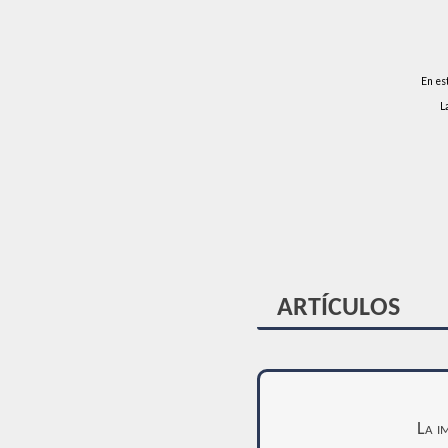
En es
L
ARTÍCULOS
La i