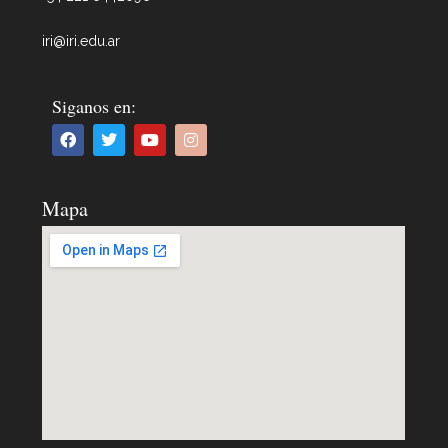
iri@iri.edu.ar
Siganos en:
Mapa