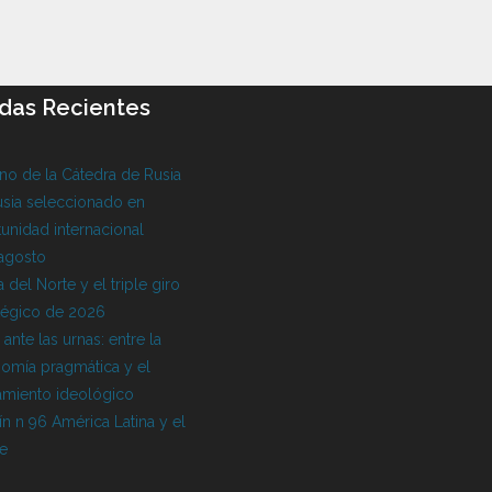
das Recientes
o de la Cátedra de Rusia
sia seleccionado en
unidad internacional
 agosto
 del Norte y el triple giro
tégico de 2026
l ante las urnas: entre la
omía pragmática y el
amiento ideológico
ín n 96 América Latina y el
be