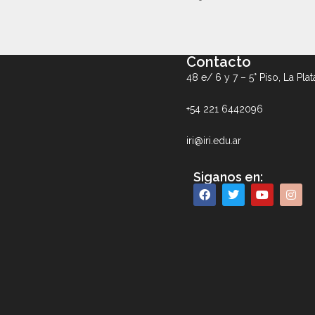
Contacto
48 e/ 6 y 7 – 5° Piso, La Plat
+54 221 6442096
iri@iri.edu.ar
Siganos en: