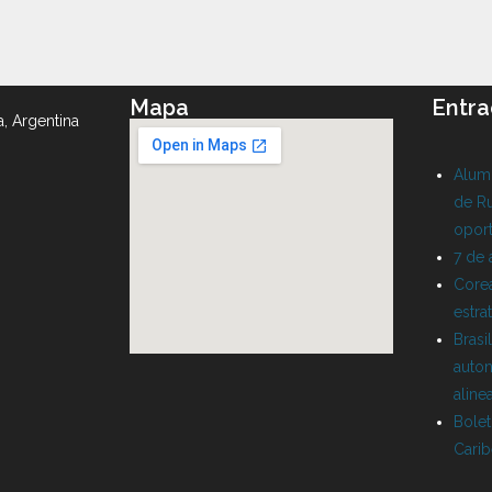
Mapa
Entra
a, Argentina
Alumn
de Ru
oport
7 de
Corea
estra
Brasi
auton
aline
Bolet
Cari