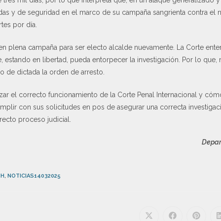
tres mil días, por lo que interpreta que, en un ataque generalizado y
das y de seguridad en el marco de su campaña sangrienta contra el 
tes por día.
en plena campaña para ser electo alcalde nuevamente. La Corte ent
 estando en libertad, pueda entorpecer la investigación. Por lo que, 
o de dictada la orden de arresto.
alizar el correcto funcionamiento de la Corte Penal Internacional y có
mplir con sus solicitudes en pos de asegurar una correcta investigac
recto proceso judicial.
Depar
HH
,
NOTICIAS14032025