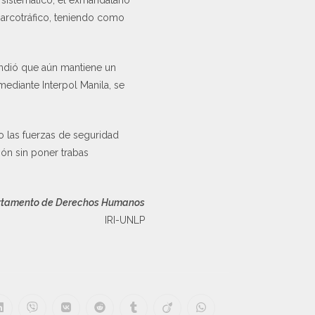
 sistemático, el exmandatario
narcotráfico, teniendo como
endió que aún mantiene un
mediante Interpol Manila, se
mo las fuerzas de seguridad
ión sin poner trabas
tamento de Derechos Humanos
IRI-UNLP