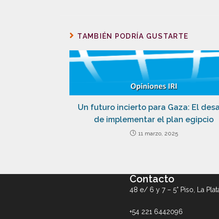
TAMBIÉN PODRÍA GUSTARTE
Un futuro incierto para Gaza: El desa
de implementar el plan egipcio
11 marzo, 2025
Contacto
48 e/ 6 y 7 – 5° Piso, La Plat
+54 221 6442096