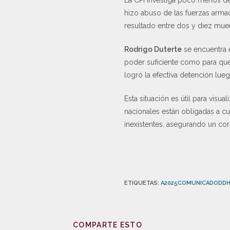
La CPI investiga poco menos de 
hizo abuso de las fuerzas arma
resultado entre dos y diez muer
Rodrigo Duterte
se encuentra 
poder suficiente como para que,
logró la efectiva detención lueg
Esta situación es útil para visu
nacionales están obligadas a cu
inexistentes, asegurando un cor
ETIQUETAS
:
A2025COMUNICADODD
COMPARTE ESTO