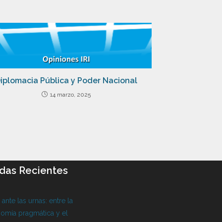
iplomacia Pública y Poder Nacional
14 marzo, 2025
das Recientes
l ante las urnas: entre la
omía pragmática y el