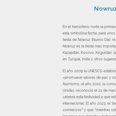
Nowruz:
En el hemisferio norte la prim
esta simbólica fecha, para unos
fiesta de
Nowruz
(Nuevo Día), el
Nowruz
es la fiesta más importan
Kazajistán, Kosovo, Kirguistán,
en Turquía, India y otros lugar
El año 2009 la UNESCO establec
«promueve valores de paz y soli
Asimismo, el año 2010, la comu
Unidas, reconoció el 21 de mar
celebra esta festividad a que es
internacional. El año 2023, el 
comienzos” y que “mientras c