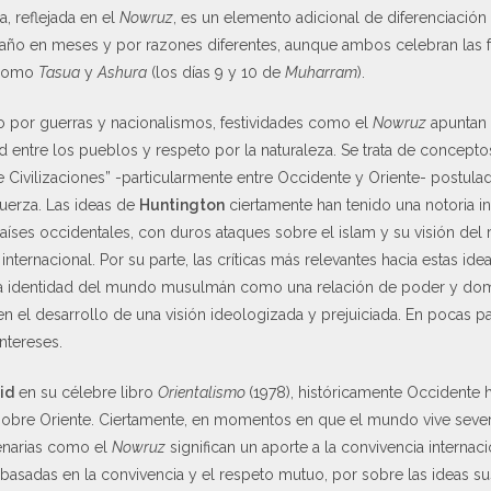
, reflejada en el
Nowruz
, es un elemento adicional de diferenciación
 año en meses y por razones diferentes, aunque ambos celebran las
 como
Tasua
y
Ashura
(los días 9 y 10 de
Muharram
).
por guerras y nacionalismos, festividades como el
Nowruz
apuntan 
d entre los pueblos y respeto por la naturaleza. Se trata de concep
 Civilizaciones” -particularmente entre Occidente y Oriente- postul
fuerza. Las ideas de
Huntington
ciertamente han tenido una notoria inf
íses occidentales, con duros ataques sobre el islam y su visión del
internacional. Por su parte, las críticas más relevantes hacia estas 
 la identidad del mundo musulmán como una relación de poder y do
n el desarrollo de una visión ideologizada y prejuiciada. En pocas p
ntereses.
id
en su célebre libro
Orientalismo
(1978), históricamente Occidente 
 sobre Oriente. Ciertamente, en momentos en que el mundo vive sever
lenarias como el
Nowruz
significan un aporte a la convivencia internac
 basadas en la convivencia y el respeto mutuo, por sobre las ideas su