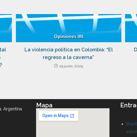
tal
La violencia política en Colombia: “El
D
n
regreso a la caverna”
?
25 junio, 2025
Mapa
Entra
a, Argentina
Brasi
auton