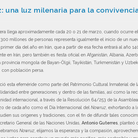
 una luz milenaria para la convivenci
avera llega aproximadamente cada 20 o 21 de marzo, cuando ocurre el
 300 millones de personas representa igualmente el inicio de un nue
 primer día del año en Irán, que a partir de esa fecha entrará al año 14
te en Irán, pero también es fiesta oficial en Afganistán, Albania, Azerb
 la provincia mongola de Bayan-Ölgii, Tayikistán, Turkmenistán y Uzbe
es con población persa.
ió esta efeméride como parte del Patrimonio Cultural Inmaterial de 
daridad entre generaciones y dentro de las familias, así como la reco
nidad internacional, a través de la Resolución 64/253 de la Asamble
zo de cada año como el Día Internacional del
Nowruz
, exhortando a
tudien sus orígenes y tradiciones, con el fin de difundir tales conoc
Secretario General de las Naciones Unidas,
Antonio Guterres
, planteó
elebramos
Nowruz
, elijamos la esperanza y la compasión, aproveche