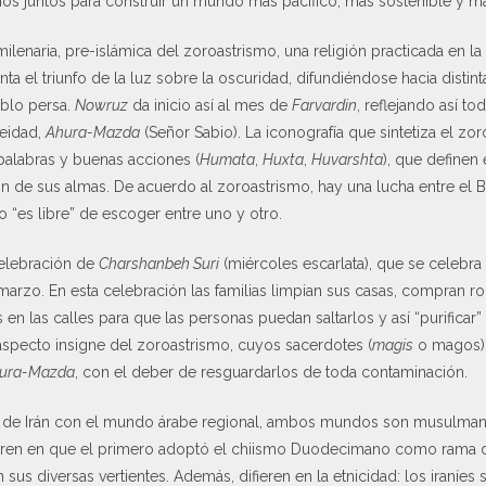
os juntos para construir un mundo más pacífico, más sostenible y más
ilenaria, pre-islámica del zoroastrismo, una religión practicada en la 
nta el triunfo de la luz sobre la oscuridad, difundiéndose hacia dist
eblo persa.
Nowruz
da inicio así al mes de
Farvardin
, reflejando así to
eidad,
Ahura-Mazda
(Señor Sabio). La iconografía que sintetiza el zo
alabras y buenas acciones (
Humata
,
Huxta
,
Huvarshta
), que definen
n de sus almas. De acuerdo al zoroastrismo, hay una lucha entre el B
no “es libre” de escoger entre uno y otro.
celebración de
Charshanbeh Suri
(miércoles escarlata), que se celebra
marzo. En esta celebración las familias limpian sus casas, compran 
 en las calles para que las personas puedan saltarlos y así “purificar
 aspecto insigne del zoroastrismo, cuyos sacerdotes (
magis
o magos) 
ura-Mazda
, con el deber de resguardarlos de toda contaminación.
ón de Irán con el mundo árabe regional, ambos mundos son musulman
ieren en que el primero adoptó el chiismo Duodecimano como rama d
sus diversas vertientes. Además, difieren en la etnicidad: los iraníes