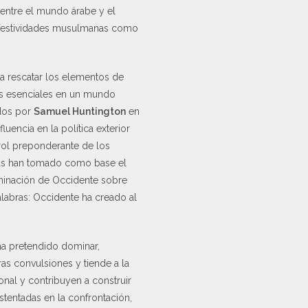
 entre el mundo árabe y el
 festividades musulmanas como
a rescatar los elementos de
tos esenciales en un mundo
ados por
Samuel Huntington
en
luencia en la política exterior
 rol preponderante de los
ideas han tomado como base el
minación de Occidente sobre
alabras: Occidente ha creado al
ha pretendido dominar,
as convulsiones y tiende a la
ional y contribuyen a construir
stentadas en la confrontación,