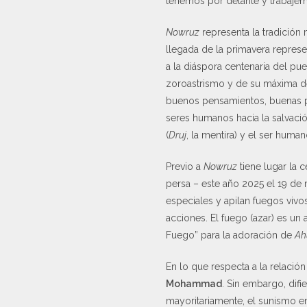
tenemos por delante y trabajem
Nowruz
representa la tradición m
llegada de la primavera represe
a la diáspora centenaria del pu
zoroastrismo y de su máxima d
buenos pensamientos, buenas p
seres humanos hacia la salvació
(
Druj
, la mentira) y el ser huma
Previo a
Nowruz
tiene lugar la 
persa – este año 2025 el 19 de 
especiales y apilan fuegos vivos
acciones. El fuego (azar) es un
Fuego” para la adoración de
Ah
En lo que respecta a la relaci
Mohammad
. Sin embargo, dif
mayoritariamente, el sunismo en 