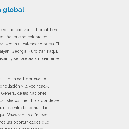
a global
 equinoccio vernal boreal. Pero
vo año, que se celebra en la
04, según el calendario persa. El
aiyán, Georgia, Kurdistán iraquí,
kistán, y se celebra ampliamente
la Humanidad, por cuanto
nciliación y la vecindad».
a General de las Naciones
 los Estados miembros donde se
imientos entre la comunidad
 que
Nowruz
marca “nuevos
mos las oportunidades que