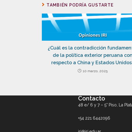
TAMBIÉN PODRÍA GUSTARTE
¿Cuál es la contradicción fundamen
de la política exterior peruana co
respecto a China y Estados Unidos
10 marzo, 2025
Contacto
48 e/ 6 y 7 – 5° Piso, La Plat
+54 221 6442096
iri@iri.edu.ar