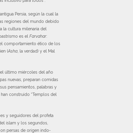
 inclusivo para todos”.
antigua Persia, según la cual la
intas regiones del mundo debido
da la cultura milenaria del
roastrismo es el
Farvahar
:
 el comportamiento ético de los
ien (
Asha
, la verdad) y el Mal
 el último miércoles del año
ropas nuevas, preparan comidas
” sus pensamientos, palabras y
han construido “Templos del
es y seguidores del profeta
el islam y los segundos,
 son persas de origen indo-