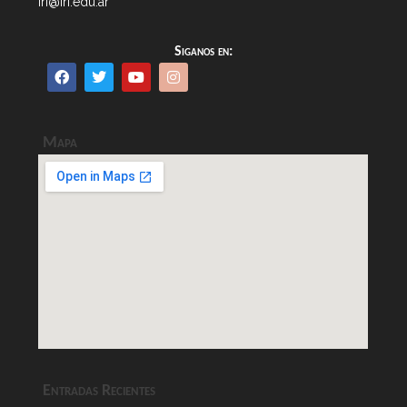
iri@iri.edu.ar
Siganos en:
Mapa
Entradas Recientes