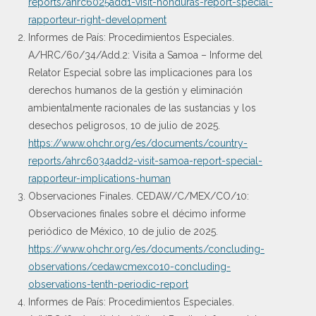
reports/ahrc6025add1-visit-honduras-report-special-
rapporteur-right-development
Informes de País: Procedimientos Especiales.
A/HRC/60/34/Add.2: Visita a Samoa – Informe del
Relator Especial sobre las implicaciones para los
derechos humanos de la gestión y eliminación
ambientalmente racionales de las sustancias y los
desechos peligrosos, 10 de julio de 2025.
https://www.ohchr.org/es/documents/country-
reports/ahrc6034add2-visit-samoa-report-special-
rapporteur-implications-human
Observaciones Finales. CEDAW/C/MEX/CO/10:
Observaciones finales sobre el décimo informe
periódico de México, 10 de julio de 2025.
https://www.ohchr.org/es/documents/concluding-
observations/cedawcmexco10-concluding-
observations-tenth-periodic-report
Informes de País: Procedimientos Especiales.