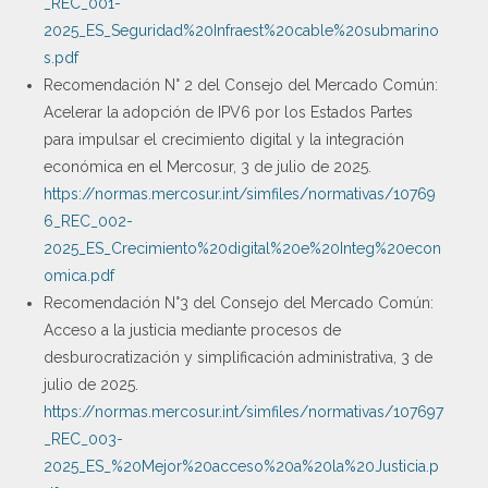
_REC_001-
2025_ES_Seguridad%20Infraest%20cable%20submarino
s.pdf
Recomendación N° 2 del Consejo del Mercado Común:
Acelerar la adopción de IPV6 por los Estados Partes
para impulsar el crecimiento digital y la integración
económica en el Mercosur, 3 de julio de 2025.
https://normas.mercosur.int/simfiles/normativas/10769
6_REC_002-
2025_ES_Crecimiento%20digital%20e%20Integ%20econ
omica.pdf
Recomendación N°3 del Consejo del Mercado Común:
Acceso a la justicia mediante procesos de
desburocratización y simplificación administrativa, 3 de
julio de 2025.
https://normas.mercosur.int/simfiles/normativas/107697
_REC_003-
2025_ES_%20Mejor%20acceso%20a%20la%20Justicia.p