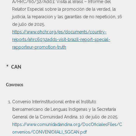
A/HRC/60/32/Add.1: Visita al Brasil – Informe del
Relator Especial sobre la promoción de la verdad, la
justicia, la reparación y las garantías de no repetición, 16
de julio de 2025.
https://www.ohchr.org/es/documents/country-
reports/ahrc6032add1-visit-brazil-report-special-
rapporteur-promotion-truth
* CAN
Convenios
Convenio Interinstitucional entre el Instituto
Iberoamericano de Lenguas Indígenas у la Secretaría
General de la Comunidad Andina. 10 de julio de 2025.
https://www.comunidadandina.org/DocOficialesFiles/C
onvenios/CONVENIOIIALI_SGCAN.pdf