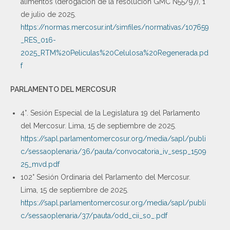
alimentos (derogación de la resolución GMC N55/97), 1
de julio de 2025.
https://normas.mercosur.int/simfiles/normativas/107659
_RES_016-
2025_RTM%20Peliculas%20Celulosa%20Regenerada.pd
f
PARLAMENTO DEL MERCOSUR
4°. Sesión Especial de la Legislatura 19 del Parlamento
del Mercosur. Lima, 15 de septiembre de 2025.
https://sapl.parlamentomercosur.org/media/sapl/publi
c/sessaoplenaria/36/pauta/convocatoria_iv_sesp_1509
25_mvd.pdf
102° Sesión Ordinaria del Parlamento del Mercosur.
Lima, 15 de septiembre de 2025.
https://sapl.parlamentomercosur.org/media/sapl/publi
c/sessaoplenaria/37/pauta/odd_cii_so_.pdf