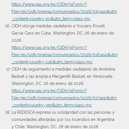
https://www.oas.org/es/CIDH/jsForm/?
File=/es/cidh/prensa/comunicados/2026/015.asp&utm
_content=country-slv&utm_term=class-mc
CIDH otorga medidas cautelares a Yosvany Rosell
García Caso en Cuba. Washington, DC, 26 de enero de
2026.
https://www.oas.org/es/CIDH/jsForm/?
File=/es/cidh/prensa/comunicados/2026/016.asp&utm
_content=country-cub&utm_term=class-mc
CIDH da seguimiento a medidas cautelares de Andreina
Baduel y las amplía a Margareth Baduel, en Venezuela.
Washington, DC, 26 de enero de 2026.
https://www.oas.org/es/CIDH/jsForm/?
File=/es/cidh/prensa/comunicados/2026/017.asp&utm
_content=country-ven&utm_term=class-mc
La REDESCA expresa su solidaridad con las personas y
comunidades afectadas por los incendios en Argentina
y Chile. Washington, DC, 28 de enero de 2026