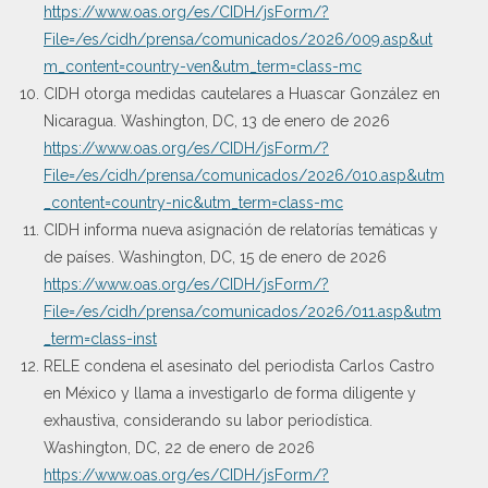
https://www.oas.org/es/CIDH/jsForm/?
File=/es/cidh/prensa/comunicados/2026/009.asp&ut
m_content=country-ven&utm_term=class-mc
CIDH otorga medidas cautelares a Huascar González en
Nicaragua. Washington, DC, 13 de enero de 2026
https://www.oas.org/es/CIDH/jsForm/?
File=/es/cidh/prensa/comunicados/2026/010.asp&utm
_content=country-nic&utm_term=class-mc
CIDH informa nueva asignación de relatorías temáticas y
de países. Washington, DC, 15 de enero de 2026
https://www.oas.org/es/CIDH/jsForm/?
File=/es/cidh/prensa/comunicados/2026/011.asp&utm
_term=class-inst
RELE condena el asesinato del periodista Carlos Castro
en México y llama a investigarlo de forma diligente y
exhaustiva, considerando su labor periodística.
Washington, DC, 22 de enero de 2026
https://www.oas.org/es/CIDH/jsForm/?