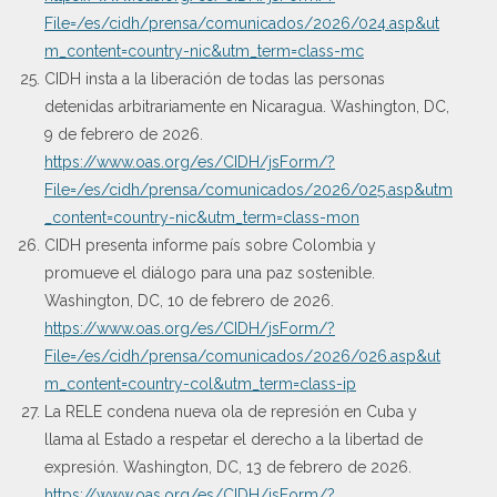
File=/es/cidh/prensa/comunicados/2026/024.asp&ut
m_content=country-nic&utm_term=class-mc
CIDH insta a la liberación de todas las personas
detenidas arbitrariamente en Nicaragua. Washington, DC,
9 de febrero de 2026.
https://www.oas.org/es/CIDH/jsForm/?
File=/es/cidh/prensa/comunicados/2026/025.asp&utm
_content=country-nic&utm_term=class-mon
CIDH presenta informe país sobre Colombia y
promueve el diálogo para una paz sostenible.
Washington, DC, 10 de febrero de 2026.
https://www.oas.org/es/CIDH/jsForm/?
File=/es/cidh/prensa/comunicados/2026/026.asp&ut
m_content=country-col&utm_term=class-ip
La RELE condena nueva ola de represión en Cuba y
llama al Estado a respetar el derecho a la libertad de
expresión. Washington, DC, 13 de febrero de 2026.
https://www.oas.org/es/CIDH/jsForm/?