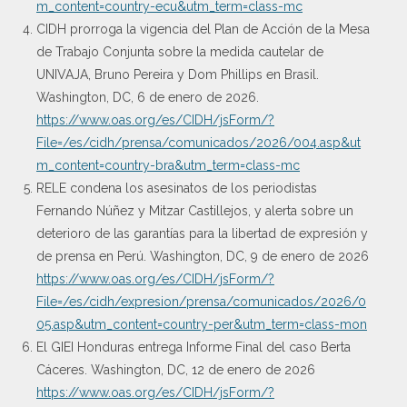
m_content=country-ecu&utm_term=class-mc
CIDH prorroga la vigencia del Plan de Acción de la Mesa
de Trabajo Conjunta sobre la medida cautelar de
UNIVAJA, Bruno Pereira y Dom Phillips en Brasil.
Washington, DC, 6 de enero de 2026.
https://www.oas.org/es/CIDH/jsForm/?
File=/es/cidh/prensa/comunicados/2026/004.asp&ut
m_content=country-bra&utm_term=class-mc
RELE condena los asesinatos de los periodistas
Fernando Núñez y Mitzar Castillejos, y alerta sobre un
deterioro de las garantías para la libertad de expresión y
de prensa en Perú. Washington, DC, 9 de enero de 2026
https://www.oas.org/es/CIDH/jsForm/?
File=/es/cidh/expresion/prensa/comunicados/2026/0
05.asp&utm_content=country-per&utm_term=class-mon
El GIEI Honduras entrega Informe Final del caso Berta
Cáceres. Washington, DC, 12 de enero de 2026
https://www.oas.org/es/CIDH/jsForm/?