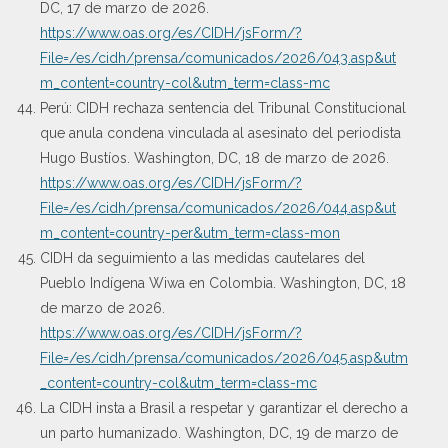
DC, 17 de marzo de 2026.
https://www.oas.org/es/CIDH/jsForm/?
File=/es/cidh/prensa/comunicados/2026/043.asp&ut
m_content=country-col&utm_term=class-mc
Perú: CIDH rechaza sentencia del Tribunal Constitucional
que anula condena vinculada al asesinato del periodista
Hugo Bustíos. Washington, DC, 18 de marzo de 2026.
https://www.oas.org/es/CIDH/jsForm/?
File=/es/cidh/prensa/comunicados/2026/044.asp&ut
m_content=country-per&utm_term=class-mon
CIDH da seguimiento a las medidas cautelares del
Pueblo Indígena Wiwa en Colombia. Washington, DC, 18
de marzo de 2026.
https://www.oas.org/es/CIDH/jsForm/?
File=/es/cidh/prensa/comunicados/2026/045.asp&utm
_content=country-col&utm_term=class-mc
La CIDH insta a Brasil a respetar y garantizar el derecho a
un parto humanizado. Washington, DC, 19 de marzo de