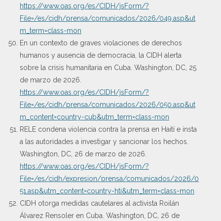
https://www.oas.org/es/CIDH/jsForm/?
File=/es/cidh/prensa/comunicados/2026/049.asp&ut
m_term=class-mon
En un contexto de graves violaciones de derechos
humanos y ausencia de democracia, la CIDH alerta
sobre la crisis humanitaria en Cuba. Washington, DC, 25
de marzo de 2026.
https://www.oas.org/es/CIDH/jsForm/?
File=/es/cidh/prensa/comunicados/2026/050.asp&ut
m_content=country-cub&utm_term=class-mon
RELE condena violencia contra la prensa en Haití e insta
a las autoridades a investigar y sancionar los hechos.
Washington, DC, 26 de marzo de 2026.
https://www.oas.org/es/CIDH/jsForm/?
File=/es/cidh/expresion/prensa/comunicados/2026/0
51.asp&utm_content=country-hti&utm_term=class-mon
CIDH otorga medidas cautelares al activista Roilán
Álvarez Rensoler en Cuba. Washington, DC, 26 de