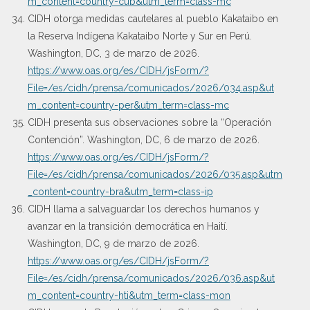
m_content=country-cub&utm_term=class-mc
CIDH otorga medidas cautelares al pueblo Kakataibo en
la Reserva Indígena Kakataibo Norte y Sur en Perú.
Washington, DC, 3 de marzo de 2026.
https://www.oas.org/es/CIDH/jsForm/?
File=/es/cidh/prensa/comunicados/2026/034.asp&ut
m_content=country-per&utm_term=class-mc
CIDH presenta sus observaciones sobre la “Operación
Contención”. Washington, DC, 6 de marzo de 2026.
https://www.oas.org/es/CIDH/jsForm/?
File=/es/cidh/prensa/comunicados/2026/035.asp&utm
_content=country-bra&utm_term=class-ip
CIDH llama a salvaguardar los derechos humanos y
avanzar en la transición democrática en Haití.
Washington, DC, 9 de marzo de 2026.
https://www.oas.org/es/CIDH/jsForm/?
File=/es/cidh/prensa/comunicados/2026/036.asp&ut
m_content=country-hti&utm_term=class-mon