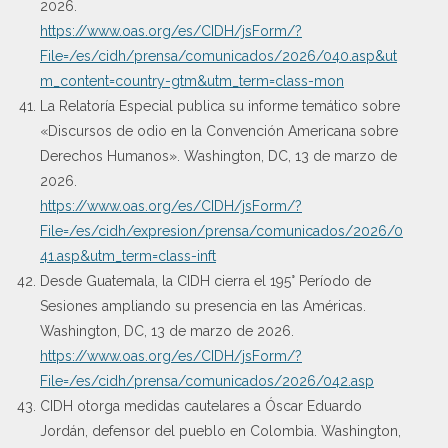
2026.
https://www.oas.org/es/CIDH/jsForm/?
File=/es/cidh/prensa/comunicados/2026/040.asp&ut
m_content=country-gtm&utm_term=class-mon
La Relatoría Especial publica su informe temático sobre
«Discursos de odio en la Convención Americana sobre
Derechos Humanos». Washington, DC, 13 de marzo de
2026.
https://www.oas.org/es/CIDH/jsForm/?
File=/es/cidh/expresion/prensa/comunicados/2026/0
41.asp&utm_term=class-inft
Desde Guatemala, la CIDH cierra el 195° Período de
Sesiones ampliando su presencia en las Américas.
Washington, DC, 13 de marzo de 2026.
https://www.oas.org/es/CIDH/jsForm/?
File=/es/cidh/prensa/comunicados/2026/042.asp
CIDH otorga medidas cautelares a Óscar Eduardo
Jordán, defensor del pueblo en Colombia. Washington,