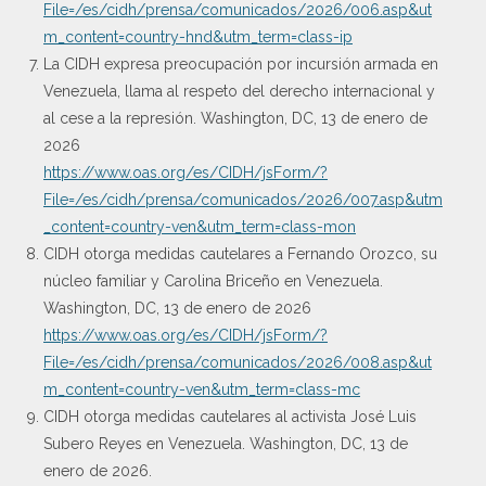
File=/es/cidh/prensa/comunicados/2026/006.asp&ut
m_content=country-hnd&utm_term=class-ip
La CIDH expresa preocupación por incursión armada en
Venezuela, llama al respeto del derecho internacional y
al cese a la represión. Washington, DC, 13 de enero de
2026
https://www.oas.org/es/CIDH/jsForm/?
File=/es/cidh/prensa/comunicados/2026/007.asp&utm
_content=country-ven&utm_term=class-mon
CIDH otorga medidas cautelares a Fernando Orozco, su
núcleo familiar y Carolina Briceño en Venezuela.
Washington, DC, 13 de enero de 2026
https://www.oas.org/es/CIDH/jsForm/?
File=/es/cidh/prensa/comunicados/2026/008.asp&ut
m_content=country-ven&utm_term=class-mc
CIDH otorga medidas cautelares al activista José Luis
Subero Reyes en Venezuela. Washington, DC, 13 de
enero de 2026.