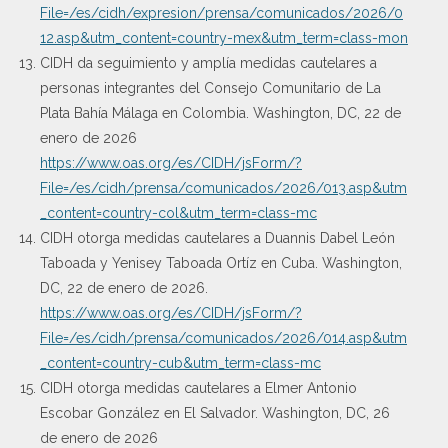
File=/es/cidh/expresion/prensa/comunicados/2026/0
12.asp&utm_content=country-mex&utm_term=class-mon
CIDH da seguimiento y amplía medidas cautelares a
personas integrantes del Consejo Comunitario de La
Plata Bahía Málaga en Colombia. Washington, DC, 22 de
enero de 2026
https://www.oas.org/es/CIDH/jsForm/?
File=/es/cidh/prensa/comunicados/2026/013.asp&utm
_content=country-col&utm_term=class-mc
CIDH otorga medidas cautelares a Duannis Dabel León
Taboada y Yenisey Taboada Ortíz en Cuba. Washington,
DC, 22 de enero de 2026.
https://www.oas.org/es/CIDH/jsForm/?
File=/es/cidh/prensa/comunicados/2026/014.asp&utm
_content=country-cub&utm_term=class-mc
CIDH otorga medidas cautelares a Elmer Antonio
Escobar González en El Salvador. Washington, DC, 26
de enero de 2026