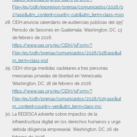
File=/es/cidh/expresion/prensa/comunicados/2026/0
27.asp&utm_content=country-cub&utm_term=class-mon
CIDH anuncia calendario de audiencias públicas del 195°
Período de Sesiones en Guatemala. Washington, DC, 13
de febrero de 2026.
https://www.oas.org/es/CIDH/jsForm/?
File=/es/cidh/prensa/comunicados/2026/028.asp&ut
m_term=class-inst
CIDH otorga medidas cautelares a tres personas
mexicanas privadas de libertad en Venezuela.
Washington, DC, 18 de febrero de 2026.
https://www.oas.org/es/CIDH/jsForm/?
File=/es/cidh/prensa/comunicados/2026/029.asp&ut
m_content=country-ven&utm_term=class-mc
La REDESCA advierte sobre impactos de la
infraestructura digital en los derechos humanos y urge
debida diligencia empresarial. Washington, DC, 26 de
febrero de 2026.