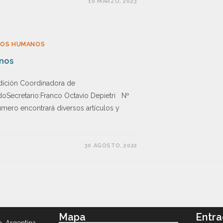
10 MARZO, 2023
HOS HUMANOS
anos
dición Coordinadora de
doSecretario:Franco Octavio Depietri Nº
úmero encontrará diversos artículos y
30 AGOSTO, 2022
Mapa
Entra
a, Argentina