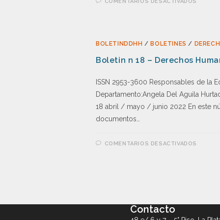
COMENTARIOS DESACTIVADOS
BOLETINDDHH
/
BOLETINES
/
DEREC
Boletin n 18 – Derechos Hum
ISSN 2953-3600 Responsables de la E
Departamento:Angela Del Aguila Hurta
18 abril / mayo / junio 2022 En este n
documentos…
COMENTARIOS DESACTIVADOS
Contacto
48 e/ 6 y 7 – 5° Piso, La Plat