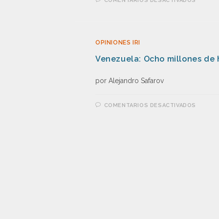
COMENTARIOS DESACTIVADOS
OPINIONES IRI
Venezuela: Ocho millones de h
por Alejandro Safarov
COMENTARIOS DESACTIVADOS
OPINIONES IRI
Chile gira a la derecha con n
por Gilberto Aranda
COMENTARIOS DESACTIVADOS