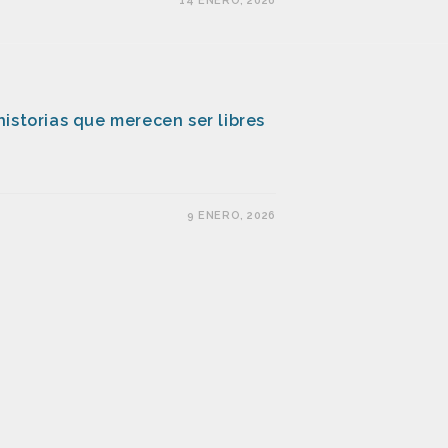
14 ENERO, 2026
istorias que merecen ser libres
9 ENERO, 2026
uevos desafíos
23 DICIEMBRE, 2025