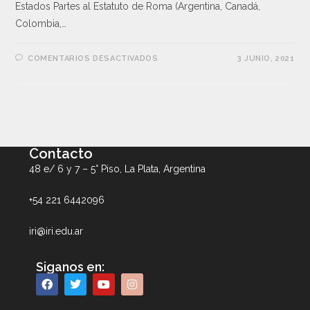
Estados Partes al Estatuto de Roma (Argentina, Canadá,
Colombia,…
COMENTARIOS DESACTIVADOS
3 JUNIO, 2021
Contacto
48 e/ 6 y 7 – 5° Piso, La Plata, Argentina
+54 221 6442096
iri@iri.edu.ar
Siganos en: