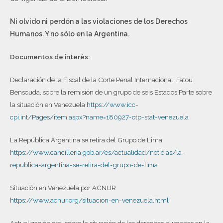
Ni olvido ni perdón a las violaciones de los Derechos
Humanos. Y no sólo en la Argentina.
Documentos de interés:
Declaración de la Fiscal de la Corte Penal Internacional, Fatou
Bensouda, sobre la remisión de un grupo de seis Estados Parte sobre
la situación en Venezuela
https://www.icc-
cpi.int/Pages/item.aspx?name=180927-otp-stat-venezuela
La República Argentina se retira del Grupo de Lima
https://www.cancilleria.gob.ar/es/actualidad/noticias/la-
republica-argentina-se-retira-del-grupo-de-lima
Situación en Venezuela por ACNUR
https://www.acnur.org/situacion-en-venezuela.html
Actualización oral sobre la situación de los derechos humanos en la