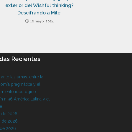
exterior del Wishful thinking?
Descifrando a Milei
16 mayo, 2024
das Recientes
l ante las urnas: entre la
omía pragmática y el
amiento ideológico
ín n 96 América Latina y el
be
o de 2026
 de 2026
 de 2026