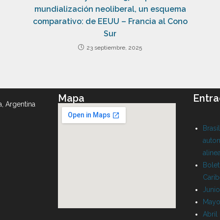
mundialización neoliberal, un esquema
comparativo: de EEUU – Francia al Cono
Sur
23 septiembre, 2025
Mapa
Entra
a, Argentina
Brasi
auton
aline
Bolet
Cari
Juni
Mayo
Abril