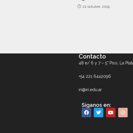
22 octubre, 2019
Contacto
48 e/ 6 y 7 – 5° Piso, La Plat
+54 221 6442096
iri@iri.edu.ar
Siganos en: