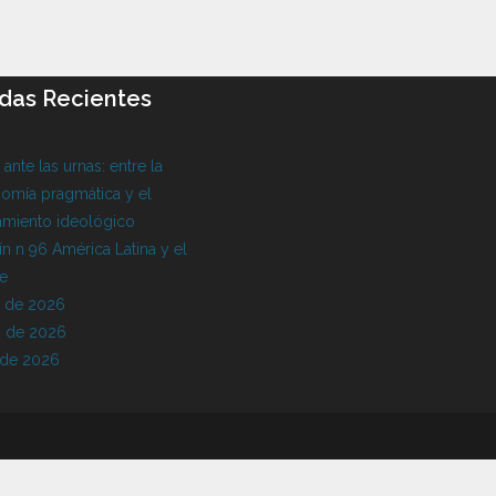
das Recientes
l ante las urnas: entre la
omía pragmática y el
amiento ideológico
ín n 96 América Latina y el
be
o de 2026
 de 2026
 de 2026