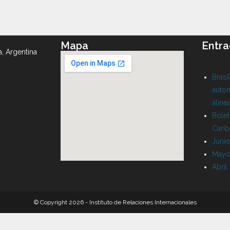
Mapa
Entra
a, Argentina
Brasi
auton
aline
Bolet
Cari
Juni
Mayo
Abril
© Copyright 2026 - Instituto de Relaciones Internacionales