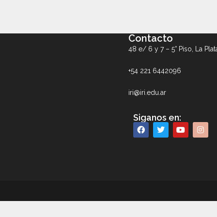
Contacto
48 e/ 6 y 7 – 5° Piso, La Plat
+54 221 6442096
iri@iri.edu.ar
Siganos en: