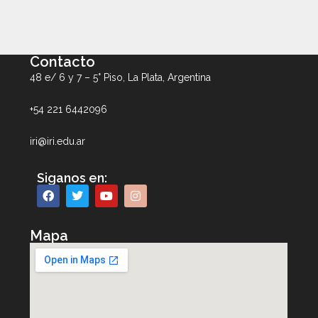
Contacto
48 e/ 6 y 7 – 5° Piso, La Plata, Argentina
+54 221 6442096
iri@iri.edu.ar
Siganos en:
Mapa