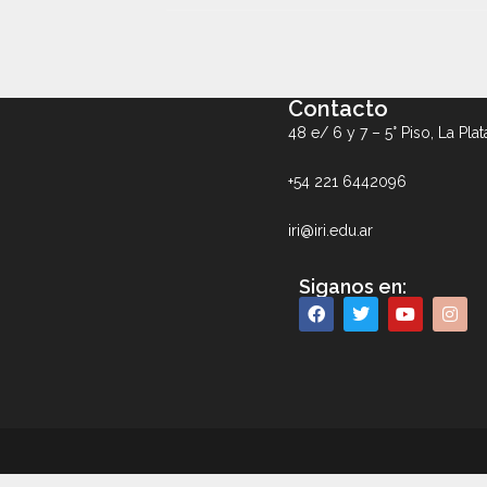
Contacto
48 e/ 6 y 7 – 5° Piso, La Plat
+54 221 6442096
iri@iri.edu.ar
Siganos en: