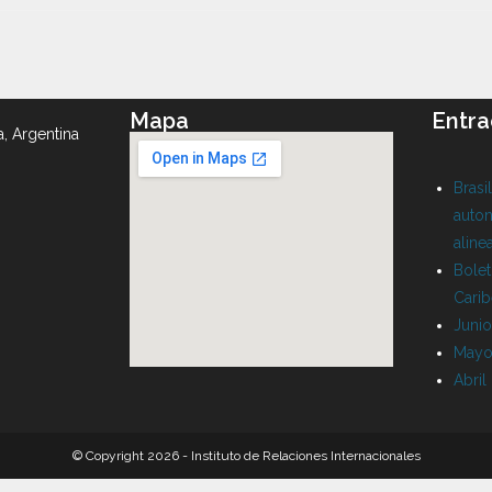
Mapa
Entra
a, Argentina
Brasi
auton
aline
Bolet
Cari
Juni
Mayo
Abril
© Copyright 2026 - Instituto de Relaciones Internacionales