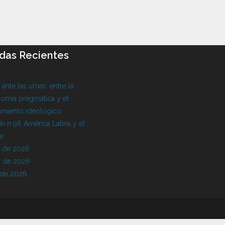
das Recientes
l ante las urnas: entre la
omía pragmática y el
amiento ideológico
ín n 96 América Latina y el
be
o de 2026
 de 2026
 de 2026