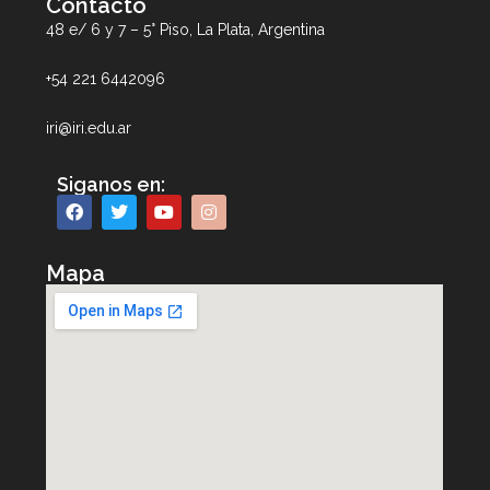
Contacto
48 e/ 6 y 7 – 5° Piso, La Plata, Argentina
+54 221 6442096
iri@iri.edu.ar
Siganos en:
Mapa