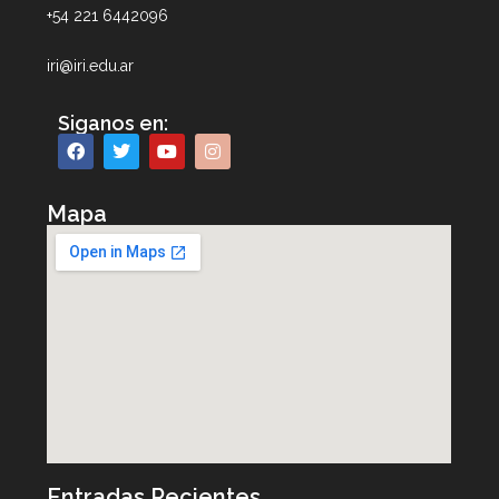
+54 221 6442096
iri@iri.edu.ar
Siganos en:
Mapa
Entradas Recientes