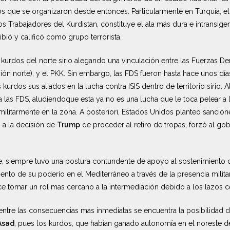
s que se organizaron desde entonces. Particularmente en Turquía, el
os Trabajadores del Kurdistan, constituye el ala más dura e intransige
bió y calificó como grupo terrorista.
kurdos del norte sirio alegando una vinculación entre las Fuerzas De
egión norte), y el PKK. Sin embargo, las FDS fueron hasta hace unos dí
kurdos sus aliados en la lucha contra ISIS dentro de territorio sirio. 
las FDS, aludiendoque esta ya no es una lucha que le toca pelear a 
militarmente en la zona. A posteriori, Estados Unidos planteo sancio
n a la decisión de
Trump
de proceder al retiro de tropas, forzó al go
e, siempre tuvo una postura contundente de apoyo al sostenimiento
ento de su poderío en el Mediterráneo a través de la presencia militar
e tomar un rol mas cercano a la intermediación debido a los lazos 
entre las consecuencias mas inmediatas se encuentra la posibilidad d
Asad
, pues los kurdos, que habían ganado autonomía en el noreste de