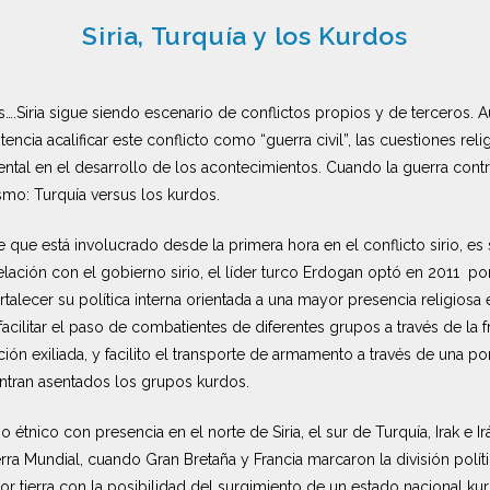
Siria, Turquía y los Kurdos
….Siria sigue siendo escenario de conflictos propios y de terceros. 
tencia acalificar este conflicto como “guerra civil”, las cuestiones reli
ntal en el desarrollo de los acontecimientos. Cuando la guerra cont
mo: Turquía versus los kurdos.
que está involucrado desde la primera hora en el conflicto sirio, es s
lación con el gobierno sirio, el líder turco Erdogan optó en 2011 po
rtalecer su política interna orientada a una mayor presencia religiosa 
cilitar el paso de combatientes de diferentes grupos a través de la f
ción exiliada, y facilito el transporte de armamento a través de una po
entran asentados los grupos kurdos.
étnico con presencia en el norte de Siria, el sur de Turquía, Irak e Irá
rra Mundial, cuando Gran Bretaña y Francia marcaron la división políti
r tierra con la posibilidad del surgimiento de un estado nacional kurd