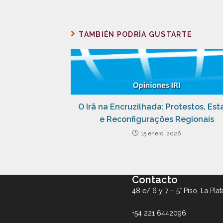
TAMBIÉN PODRÍA GUSTARTE
O Irã na Encruzilhada: Protestos, Es
e Reconfigurações Regionais
15 enero, 2026
Contacto
48 e/ 6 y 7 – 5° Piso, La Plat
+54 221 6442096