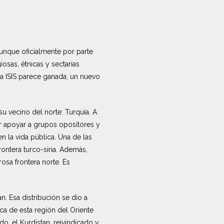
Aunque oficialmente por parte
giosas, étnicas y sectarias
ra ISIS parece ganada, un nuevo
u vecino del norte: Turquía. A
r apoyar a grupos opositores y
en la vida pública. Una de las
rontera turco-siria. Además,
rosa frontera norte. Es
n. Esa distribución se dio a
ca de esta región del Oriente
o, el Kurdistan, reivindicado y