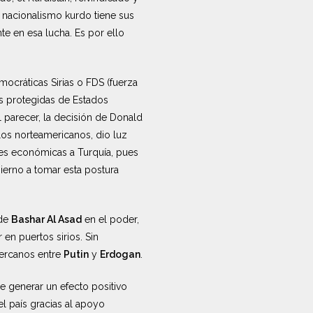
 nacionalismo kurdo tiene sus
nte en esa lucha. Es por ello
mocráticas Sirias o FDS (fuerza
as protegidas de Estados
Al parecer, la decisión de Donald
los norteamericanos, dio luz
nes económicas a Turquía, pues
bierno a tomar esta postura
 de
Bashar Al Asad
en el poder,
 en puertos sirios. Sin
cercanos entre
Putin
y
Erdogan
.
e generar un efecto positivo
l país gracias al apoyo