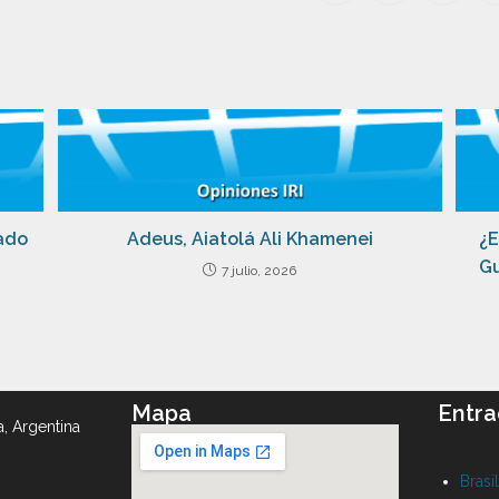
tado
Adeus, Aiatolá Ali Khamenei
¿E
Gu
7 julio, 2026
Mapa
Entra
a, Argentina
Brasi