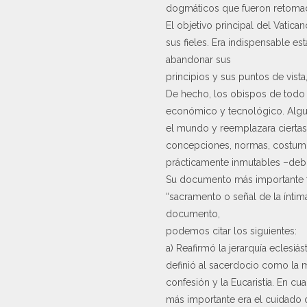
dogmáticos que fueron retomad
El objetivo principal del Vatica
sus fieles. Era indispensable e
abandonar sus
principios y sus puntos de vista
De hecho, los obispos de todo 
económico y tecnológico. Algun
el mundo y reemplazara ciertas
concepciones, normas, costumbre
prácticamente inmutables –debí
Su documento más importante fu
“sacramento o señal de la íntim
documento,
podemos citar los siguientes:
a) Reafirmó la jerarquía eclesiá
definió al sacerdocio como la m
confesión y la Eucaristía. En cu
más importante era el cuidado 