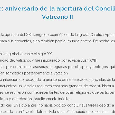
: aniversario de la apertura del Conc
Vaticano II
la apertura del XXI congreso ecuménico de la Iglesia Católica Apos
lo para sus creyentes, sino también para el mundo entero. De hecho, e
nivel global durante el siglo XX.
iudad del Vaticano, y fue inaugurado por el Papa Juan XXIII.
as por comisiones asesoras, integradas por obispos y teólogos, qui
an sometidos posteriormente a votación.
a intención de responder a una serie de necesidades concretas de la 
encuentros universales (ecuménicos) más grandes de toda su historia
s, se reunieron con representantes de otras religiones que participa
logo y de reflexión, prácticamente inédito.
lado casi un siglo antes, no había podido concluir sus tareas debido a q
o de la unificación italiana. Esta situación impidió que se trataran d