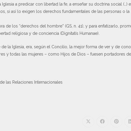
Iglesia a predicar con libertad la fe, a enseñar su doctrina social (…) e
os, si así lo exigen los derechos fundamentales de las personas o la s
tora de los “derechos del hombre” (GS, n. 41), y para enfatizarlo, pro
ertad religiosa y de conciencia (Dignitatis Humanae).
 de la Iglesia, era, según el Concilio, la mejor forma de ver y de con
s y todas las mujeres – como Hijos de Dios – fuesen portadores de
de las Relaciones Internacionales