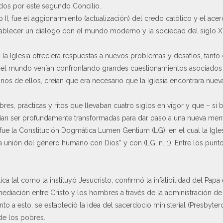
os por este segundo Concilio.
no II, fue el aggionarmiento (actualización) del credo católico y el ace
stablecer un diálogo con el mundo moderno y la sociedad del siglo XX
, la Iglesia ofreciera respuestas a nuevos problemas y desafíos, tant
el mundo venían confrontando grandes cuestionamientos asociados al
os de ellos, creían que era necesario que la Iglesia encontrara nuev
s, prácticas y ritos que llevaban cuatro siglos en vigor y que – si 
an ser profundamente transformadas para dar paso a una nueva ment
e la Constitución Dogmática Lumen Gentium (LG), en el cual la Igles
a unión del género humano con Dios” y con (LG, n. 1). Entre los pun
stica tal como la instituyó Jesucristo; confirmó la infalibilidad del Pa
ediación entre Cristo y los hombres a través de la administración de
anto a esto, se estableció la idea del sacerdocio ministerial (Presbyte
de los pobres.