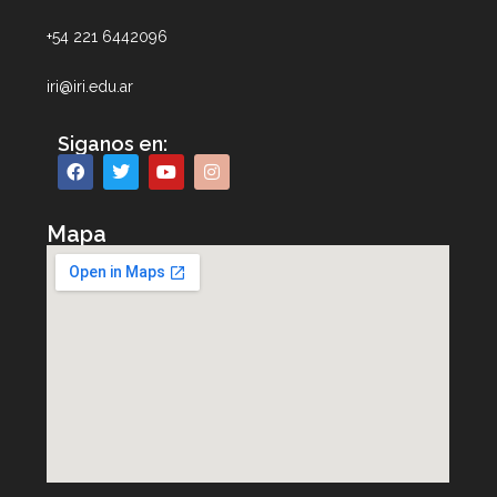
+54 221 6442096
iri@iri.edu.ar
Siganos en:
Mapa